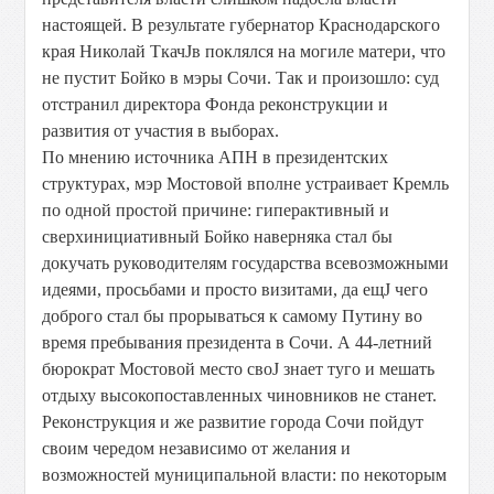
настоящей. В результате губернатор Краснодарского
края Николай ТкачЈв поклялся на могиле матери, что
не пустит Бойко в мэры Сочи. Так и произошло: суд
отстранил директора Фонда реконструкции и
развития от участия в выборах.
По мнению источника АПН в президентских
структурах, мэр Мостовой вполне устраивает Кремль
по одной простой причине: гиперактивный и
сверхинициативный Бойко наверняка стал бы
докучать руководителям государства всевозможными
идеями, просьбами и просто визитами, да ещЈ чего
доброго стал бы прорываться к самому Путину во
время пребывания президента в Сочи. А 44-летний
бюрократ Мостовой место своЈ знает туго и мешать
отдыху высокопоставленных чиновников не станет.
Реконструкция и же развитие города Сочи пойдут
своим чередом независимо от желания и
возможностей муниципальной власти: по некоторым