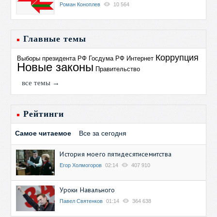
Роман Коноплев
10 564
Главные темы
Коррупция
Выборы президента РФ
Госдума РФ
Интернет
Новые законы
Правительство
все темы →
Рейтинги
Самое читаемое
Все за сегодня
История моего пятидесятисемитства
Егор Холмогоров
02:14
407 910
Уроки Навального
Павел Святенков
01:14
364 638