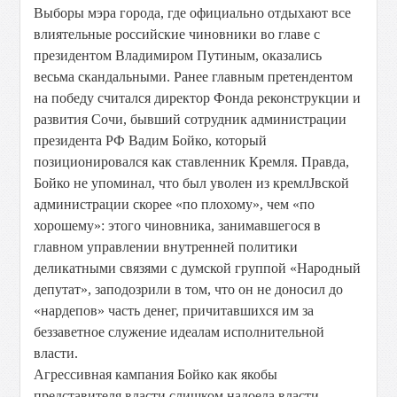
Выборы мэра города, где официально отдыхают все
влиятельные российские чиновники во главе с
президентом Владимиром Путиным, оказались
весьма скандальными. Ранее главным претендентом
на победу считался директор Фонда реконструкции и
развития Сочи, бывший сотрудник администрации
президента РФ Вадим Бойко, который
позиционировался как ставленник Кремля. Правда,
Бойко не упоминал, что был уволен из кремлЈвской
администрации скорее «по плохому», чем «по
хорошему»: этого чиновника, занимавшегося в
главном управлении внутренней политики
деликатными связями с думской группой «Народный
депутат», заподозрили в том, что он не доносил до
«нардепов» часть денег, причитавшихся им за
беззаветное служение идеалам исполнительной
власти.
Агрессивная кампания Бойко как якобы
представителя власти слишком надоела власти