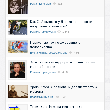
Роман Коноплев
312
Как США вызвали у Японии когнитивные
нарушения и амнезию?
Рамиль Гарифуллин
1 345
Пурпурные поля осоловевшего
человечества
Елена Кондратьева-Сальгеро
4 937
Экономический терроризм против России:
масштаб и цели
Рамиль Гарифуллин
4 503
Уроки Игоря Фроянова. К девяностолетию
мастера
Владимир Шульгин
9 331
Transnistria. Игра на минном поле - III