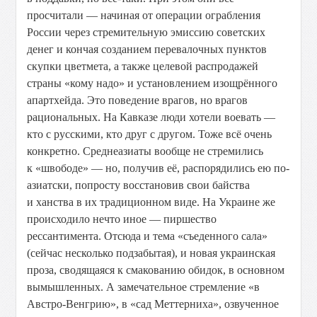
просчитали — начиная от операции ограбления
России через стремительную эмиссию советских
денег и кончая созданием перевалочных пунктов
скупки цветмета, а также целевой распродажей
страны «кому надо» и установлением изощрённого
апартхейда. Это поведение врагов, но врагов
рациональных. На Кавказе люди хотели воевать —
кто с русскими, кто друг с другом. Тоже всё очень
конкретно. Среднеазиаты вообще не стремились
к «швободе» — но, получив её, распорядились ею по-
азиатски, попросту восстановив свои байства
и ханства в их традиционном виде. На Украине же
происходило нечто иное — пиршество
рессантимента. Отсюда и тема «съеденного сала»
(сейчас несколько подзабытая), и новая украинская
проза, сводящаяся к смакованию обидок, в основном
вымышленных. А замечательное стремление «в
Австро-Венгрию», в «сад Меттерниха», озвученное