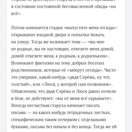
в состоянии постоянной бессмысленной обиды «на
всё».
Потом начинается стадия «выпустите меня отсюда»:
открывание входной двери и попытки бежать
на улицу. Тогда же возникает тема — «вы мне
не родные, вы не настоящие, отвезите меня домой,
домой отвезите меня, к родным, к родненьким».
Возникают фантазии на тему добрых богатых
родственников, которые её «заберут отсюда». Часто
это умершие, какой-нибудь «дядя Серёжа, ну тот,
толстый», или «Люся, у которой сын полковник».
Объяснения, что дядя Серёжа и Люся давно почили
в бозе, не действуют: «вы от меня всё скрываете».
Иногда несчастная старуха начинает писать
письма — на каких-нибудь тетрадочных листках,
специфическим таким почерком с отдельными
буквами, письма без начала и без конца. Тогда же ей