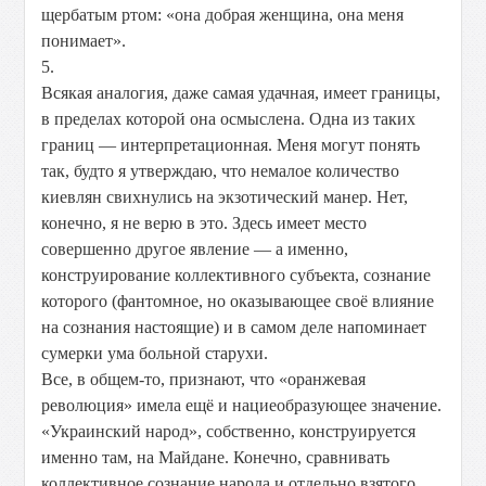
щербатым ртом: «она добрая женщина, она меня
понимает».
5.
Всякая аналогия, даже самая удачная, имеет границы,
в пределах которой она осмыслена. Одна из таких
границ — интерпретационная. Меня могут понять
так, будто я утверждаю, что немалое количество
киевлян свихнулись на экзотический манер. Нет,
конечно, я не верю в это. Здесь имеет место
совершенно другое явление — а именно,
конструирование коллективного субъекта, сознание
которого (фантомное, но оказывающее своё влияние
на сознания настоящие) и в самом деле напоминает
сумерки ума больной старухи.
Все, в общем-то, признают, что «оранжевая
революция» имела ещё и нациеобразующее значение.
«Украинский народ», собственно, конструируется
именно там, на Майдане. Конечно, сравнивать
коллективное сознание народа и отдельно взятого