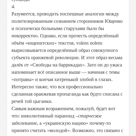
4.
Разумеется, проводить поспешные аналогии между
политизированным сознанием сторонников Ющенко
и психически больными старухами было бы
некорректно. Однако, если прочесть определённый
объём «ющенитских» текстов, volens nolens
вырисовывается определённый образ совокупного
субъекта оранжевой революции. И этот образ весьма
далёк от «Свободы на баррикадах». Зато он до ужаса
напоминает всё описанное выше — начиная с темы
«потравы» и кончая хитренькой злобой в глазах.
Интересно также, что вся профессионально
сделанная оранжевая пропаганда как будто списана с
речей той цыганки.
Самым важным возражением, пожалуй, будет вот
что: инволютивный параноид –
старческое
заболевание, а «украинскую нацию» почему-то
принято считать «молодой». Возможно, это связано с