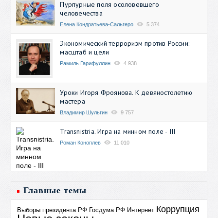
Пурпурные поля осоловевшего
человечества
Елена Кондратьева-Сальгеро
5 374
Экономический терроризм против России:
масштаб и цели
Рамиль Гарифуллин
4 938
Уроки Игоря Фроянова. К девяностолетию
мастера
Владимир Шульгин
9 757
Transnistria. Игра на минном поле - III
Роман Коноплев
11 010
Главные темы
Коррупция
Выборы президента РФ
Госдума РФ
Интернет