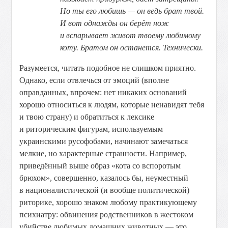
Но ты его любишь — он ведь брат твой.
И вот однажды он берёт нож
и вспарывает живот твоему любимому
коту. Братом он останется. Технически.
Разумеется, читать подобное не слишком приятно.
Однако, если отвлечься от эмоций (вполне
оправданных, впрочем: нет никаких оснований
хорошо относиться к людям, которые ненавидят тебя
и твою страну) и обратиться к лексике
и риторическим фигурам, используемым
украинскими русофобами, начинают замечаться
мелкие, но характерные странности. Например,
приведённый выше образ «кота со вспоротым
брюхом», совершенно, казалось бы, неуместный
в националистической (и вообще политической)
риторике, хорошо знаком любому практикующему
психиатру: обвинения родственников в жестоком
убийстве любимых домашних животных — это