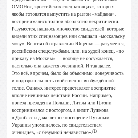
ОМОНе», «российских спецназовцах», которых
якобы готовятся выпустить на разгон «майдана»,
воспринимались толпой абсолютно некритически.
Разумеется, нашлось множество свидетелей, которые
видели этих спецназовцев или слышали «москальску
мову». Версия об отравлении Ющенко — разумеется,
российским спецслужбами, или, на худой конец, «по
приказу из Москвы» — вообще не обсуждается,
настолько она кажется очевидной. И так далее.
Это всё, впрочем, было бы объяснимо: доверчивость
и подозрительность свойственны возбуждённой
толпе. Однако, интерес представляет восприятие
вполне невинных действий России. Например,
приезд президента Польши, Литвы или Грузии
воспринимался с восторгом, а визит Лужкова
в Донбасс и даже летнее посещение Путиным
Украины упоминалось, по свидетельствам
(1)
очевидцев, «с безумной ненавистью».