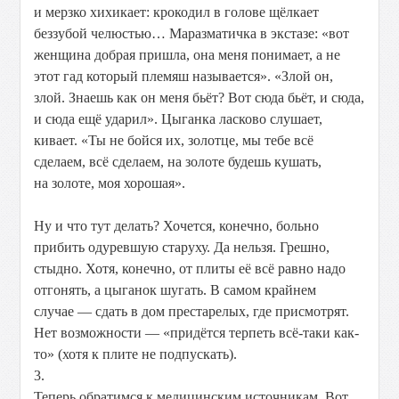
и мерзко хихикает: крокодил в голове щёлкает
беззубой челюстью… Маразматичка в экстазе: «вот
женщина добрая пришла, она меня понимает, а не
этот гад который племяш называется». «Злой он,
злой. Знаешь как он меня бьёт? Вот сюда бьёт, и сюда,
и сюда ещё ударил». Цыганка ласково слушает,
кивает. «Ты не бойся их, золотце, мы тебе всё
сделаем, всё сделаем, на золоте будешь кушать,
на золоте, моя хорошая».
Ну и что тут делать? Хочется, конечно, больно
прибить одуревшую старуху. Да нельзя. Грешно,
стыдно. Хотя, конечно, от плиты её всё равно надо
отгонять, а цыганок шугать. В самом крайнем
случае — сдать в дом престарелых, где присмотрят.
Нет возможности — «придётся терпеть всё-таки как-
то» (хотя к плите не подпускать).
3.
Теперь обратимся к медицинским источникам. Вот