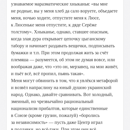
узнаваемое маразматические хныканья: «вы мне
не родные, вы у меня хлеб да сало воруете, объедаете
меня, ночью ходите, отпустите меня к Люсе,
к Люсеньке меня отпустите, к дяде Серёже
толстому». Хныканье, однако, ставшее опасным,
когда злая дура открывает цепочку цыганскому
табору и начинает раздавать вещички, подписывать
бумажки и т.п. При этом продолжая жить за счёт
племяша — разумеется, об этом не думая вовсе, или
воображая даже, что «это он, мерзавец, на мои живёт,
и пьёт всё, всё пропил, пьянь такая».
Меня могут обвинить в том, что я увлёкся метафорой
и возвёл напраслину на юный душою украинский
народ. Однако, давайте сравнивать. Вот холодный,
змеиный, но чрезвычайно рациональный
национализм прибалтов, которые единственные
в Союзе (кроме грузин, пожалуй) «боролись
за независимость» — пусть даже Центр играл
в поддавки, но всё-таки. При этом они всё