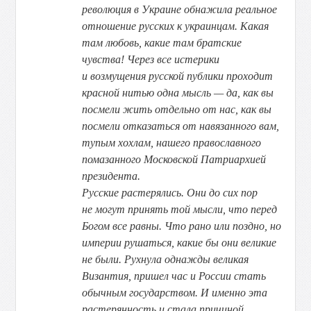
революция в Украине обнажила реальное
отношение русских к украинцам. Какая
там любовь, какие там братские
чувства! Через все истерики
и возмущения русской публики проходит
красной нитью одна мысль — да, как вы
посмели жить отдельно от нас, как вы
посмели отказаться от навязанного вам,
тупым хохлам, нашего православного
помазанного Московской Патриархией
президента.
Русские растерялись. Они до сих пор
не могут принять той мысли, что перед
Богом все равны. Что рано или поздно, но
империи рушаться, какие бы они великие
не были. Рухнула однажды великая
Византия, пришел час и России стать
обычным государством. И именно эта
растерянность и стала причиной