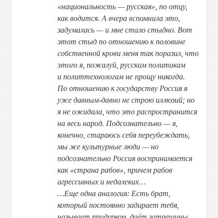
«национальность — русская», по отцу,
как водится. А вчера вспомнила это,
задумалась — и мне стало стыдно. Вот
этот стыд по отношению к половине
собственной крови меня так поразил, что
этого я, пожалуй, русским политикам
и политтехнологам не прощу никогда.
По отношению к государству Россия я
уже давным-давно не строю иллюзий; но
я не ожидала, что это распространится
на весь народ. Подсознательно — я,
конечно, стараюсь себя переубеждать,
мы же культурные люди — но
подсознательно Россия воспринимается
как «страна рабов», причем рабов
агрессивных и недалеких…
…Еще одна аналогия: Есть брат,
который постоянно задирает тебя,
называет придурком, даёт затрещины.