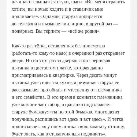
начинают слышаться стуки, шаги. «Вы меня отравить
хотите, вы ночью ходите и в стаканчик мне
подливаете». Однажды старуха добирается
до телефона и вызывает милицию, в другой раз —
пожарных. Вы терпите — «всё же родня».
Как-то раз тётка, оставленная без присмотра
(работать-то кому-то надо) в очередной раз открывает
дверь. Но на этот раз за дверью стоит чернявая
цыганка в цветастом платке, которая давно
присматривалась к квартирке. Через десять минут
цыганка уже сидит на кухне, а безумная старуха ей
рассказывает про обиды и утеснения от племянника
и его семейства. В это время в комнатах племянника
уже хозяйничает табор, а цыганка подсовывает
старухе бумажку: «ты по этой бумажке много денег
получишь, распишись вот здесь и вот здесь». И тётка
подписывает: «я у племянника свою комнату отпишу,
будет знать, как в стаканчик яды подливать»,