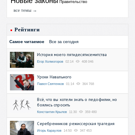
Новые законы
Правительство
все темы →
Рейтинги
Самое читаемое
Все за сегодня
История моего пятидесятисемитства
Егор Холмогоров
02:14
408 046
Уроки Навального
Павел Святенков
01:14
364 768
Всё, что вы хотели знать о педофилии, но
боялись спросить
Константин Крылов
11:30
359 480
Серебренников: режиссерская трагедия
Игорь Караулов
14:50
347 453