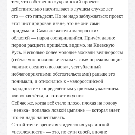
тем, что собственно «украинский проект»
действительно насчитывает в лучшем случае лет
сто — сто пятьдесят. Но не надо заблуждаться: проект
этот инспирирован извне, это не они сами
придумали. Сами же жители малоросских
областей — народ состарившийся. Причём давно:
период расцвета пришёлся, видимо, на Киевскую
Русь. Несколько более молодые москали-великороссы
(сейчас «по психологическим часам» переживающие
«кризис среднего возраста», усугубленный
неблагоприятными обстоятельствами) раньше это
понимали, и относились к «малороссийской
народности» с определённым угрюмым уважением:
«хорошая тётка, и готовит вкусно».
Сейчас же, когда всё стало плохо, плохая на голову
«ненька» попалась ловкой цыганке — которая знает,
что ей надо нашептывать.
С этой точки зрения вся идеология украинской
«незалежности» — это, по сути своей, вполне