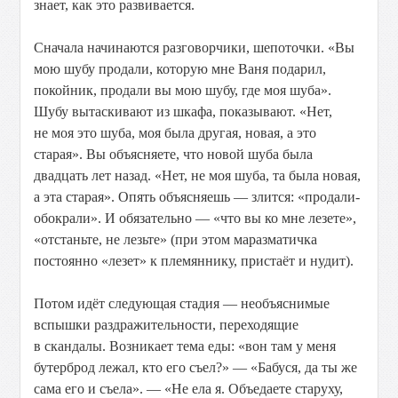
знает, как это развивается.
Сначала начинаются разговорчики, шепоточки. «Вы
мою шубу продали, которую мне Ваня подарил,
покойник, продали вы мою шубу, где моя шуба».
Шубу вытаскивают из шкафа, показывают. «Нет,
не моя это шуба, моя была другая, новая, а это
старая». Вы объясняете, что новой шуба была
двадцать лет назад. «Нет, не моя шуба, та была новая,
а эта старая». Опять объясняешь — злится: «продали-
обокрали». И обязательно — «что вы ко мне лезете»,
«отстаньте, не лезьте» (при этом маразматичка
постоянно «лезет» к племяннику, пристаёт и нудит).
Потом идёт следующая стадия — необъяснимые
вспышки раздражительности, переходящие
в скандалы. Возникает тема еды: «вон там у меня
бутерброд лежал, кто его съел?» — «Бабуся, да ты же
сама его и съела». — «Не ела я. Объедаете старуху,