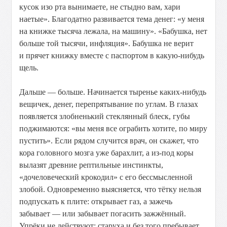
кусок изо рта вынимаете, не стыдно вам, хари
наетые». Благодатно развивается тема денег: «у меня
на книжке тысяча лежала, на машину». «Бабушка, нет
больше той тысячи, инфляция». Бабушка не верит
и прячет книжку вместе с паспортом в какую-нибудь
щель.
Дальше — больше. Начинается тыренье каких-нибудь
вещичек, денег, перепрятывание по углам. В глазах
появляется злобненький стеклянный блеск, губы
поджимаются: «вы меня все ограбить хотите, по миру
пустить». Если рядом случится врач, он скажет, что
кора головного мозга уже барахлит, а из-под коры
вылазят древние рептильные инстинкты,
«дочеловеческий крокодил» с его бессмысленной
злобой. Одновременно выясняется, что тётку нельзя
подпускать к плите: открывает газ, а зажечь
забывает — или забывает погасить зажжённый.
Упрёки не действуют: старуха и без того пребывает