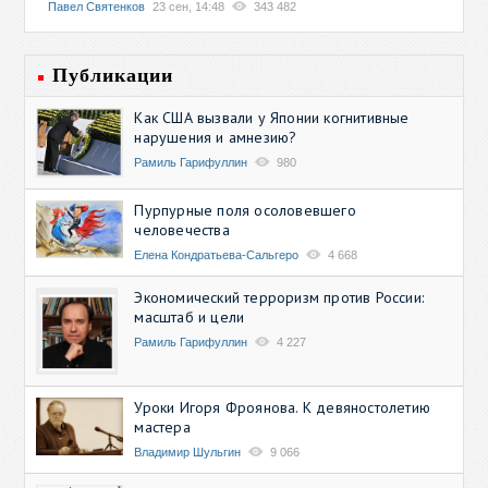
Павел Святенков
23 сен, 14:48
343 482
Публикации
Как США вызвали у Японии когнитивные
нарушения и амнезию?
Рамиль Гарифуллин
980
Пурпурные поля осоловевшего
человечества
Елена Кондратьева-Сальгеро
4 668
Экономический терроризм против России:
масштаб и цели
Рамиль Гарифуллин
4 227
Уроки Игоря Фроянова. К девяностолетию
мастера
Владимир Шульгин
9 066