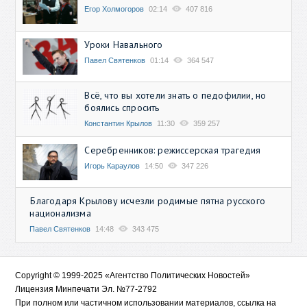
Егор Холмогоров
02:14
407 816
Уроки Навального
Павел Святенков
01:14
364 547
Всё, что вы хотели знать о педофилии, но
боялись спросить
Константин Крылов
11:30
359 257
Серебренников: режиссерская трагедия
Игорь Караулов
14:50
347 226
Благодаря Крылову исчезли родимые пятна русского
национализма
Павел Святенков
14:48
343 475
Copyright © 1999-2025 «Агентство Политических Новостей»
Лицензия Минпечати Эл. №77-2792
При полном или частичном использовании материалов, ссылка на