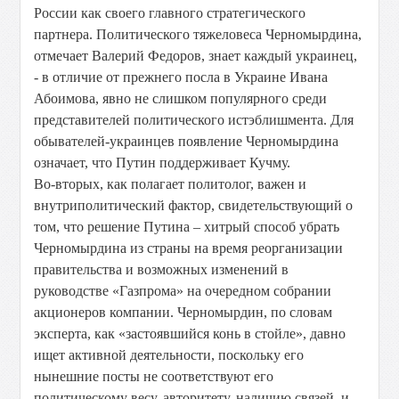
России как своего главного стратегического
партнера. Политического тяжеловеса Черномырдина,
отмечает Валерий Федоров, знает каждый украинец,
- в отличие от прежнего посла в Украине Ивана
Абоимова, явно не слишком популярного среди
представителей политического истэблишмента. Для
обывателей-украинцев появление Черномырдина
означает, что Путин поддерживает Кучму.
Во-вторых, как полагает политолог, важен и
внутриполитический фактор, свидетельствующий о
том, что решение Путина – хитрый способ убрать
Черномырдина из страны на время реорганизации
правительства и возможных изменений в
руководстве «Газпрома» на очередном собрании
акционеров компании. Черномырдин, по словам
эксперта, как «застоявшийся конь в стойле», давно
ищет активной деятельности, поскольку его
нынешние посты не соответствуют его
политическому весу, авторитету, наличию связей, и