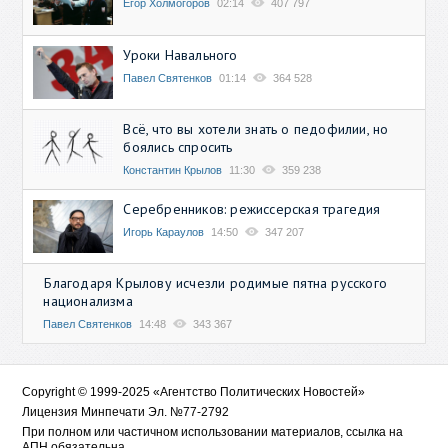
Егор Холмогоров
02:14
407 797
Уроки Навального
Павел Святенков
01:14
364 528
Всё, что вы хотели знать о педофилии, но
боялись спросить
Константин Крылов
11:30
359 238
Серебренников: режиссерская трагедия
Игорь Караулов
14:50
347 207
Благодаря Крылову исчезли родимые пятна русского
национализма
Павел Святенков
14:48
343 367
Copyright © 1999-2025 «Агентство Политических Новостей»
Лицензия Минпечати Эл. №77-2792
При полном или частичном использовании материалов, ссылка на
АПН обязательна