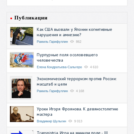
Публикации
Как США вызвали у Японии когнитивные
нарушения и амнезию?
Рамиль Гарифуллин
862
Пурпурные поля осоловевшего
человечества
Елена Кондратьева-Сальгеро
4 610
Экономический терроризм против России:
масштаб и цели
Рамиль Гарифуллин
4 168
Уроки Игоря Фроянова. К девяностолетию
мастера
Владимир Шульгин
9 013
Transnistria. Игра на минном поле - III