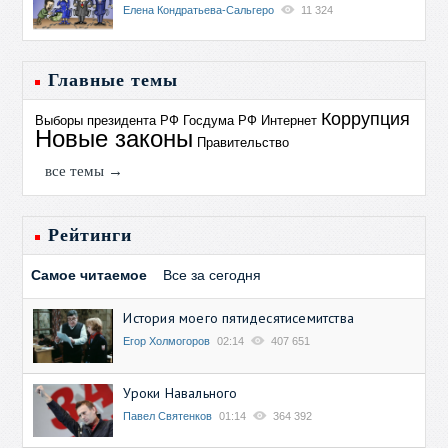
Елена Кондратьева-Сальгеро
11 324
Главные темы
Коррупция
Выборы президента РФ
Госдума РФ
Интернет
Новые законы
Правительство
все темы →
Рейтинги
Самое читаемое
Все за сегодня
История моего пятидесятисемитства
Егор Холмогоров
02:14
407 651
Уроки Навального
Павел Святенков
01:14
364 392