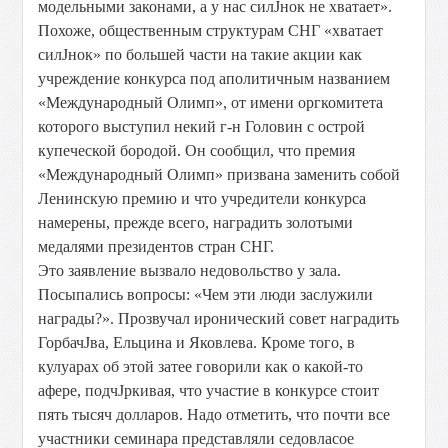
модельными законами, а у нас силЈнок не хватает».
Похоже, общественным структурам СНГ «хватает
силЈнок» по большей части на такие акции как
учреждение конкурса под аполитичным названием
«Международный Олимп», от имени оргкомитета
которого выступил некий г-н Головин с острой
купеческой бородой. Он сообщил, что премия
«Международный Олимп» призвана заменить собой
Ленинскую премию и что учредители конкурса
намерены, прежде всего, наградить золотыми
медалями президентов стран СНГ.
Это заявление вызвало недовольство у зала.
Посыпались вопросы: «Чем эти люди заслужили
награды?». Прозвучал иронический совет наградить
ГорбачЈва, Ельцина и Яковлева. Кроме того, в
кулуарах об этой затее говорили как о какой-то
афере, подчЈркивая, что участие в конкурсе стоит
пять тысяч долларов. Надо отметить, что почти все
участники семинара представляли седовласое