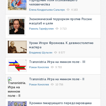
человечества
Елена Кондратьева-Сальгеро
4 163
Экономический терроризм против России:
масштаб и цели
Рамиль Гарифуллин
3 713
Уроки Игоря Фроянова. К девяностолетию
мастера
Владимир Шульгин
8 577
Transnistria. Игра на минном поле - III
Роман Коноплев
9 793
Transnistria. Игра на минном поле - II
Роман Коноплев
10 756
Хроники пикирующего передозировщика