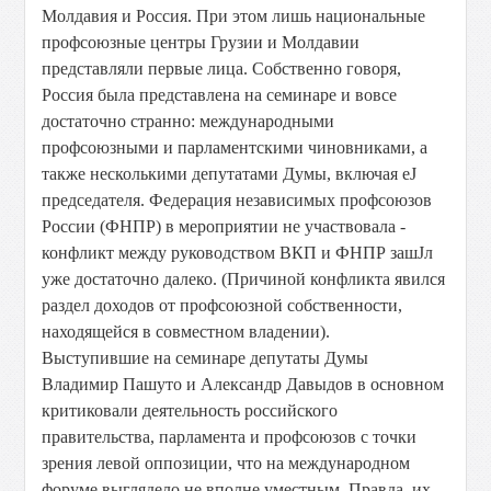
Молдавия и Россия. При этом лишь национальные
профсоюзные центры Грузии и Молдавии
представляли первые лица. Собственно говоря,
Россия была представлена на семинаре и вовсе
достаточно странно: международными
профсоюзными и парламентскими чиновниками, а
также несколькими депутатами Думы, включая еЈ
председателя. Федерация независимых профсоюзов
России (ФНПР) в мероприятии не участвовала -
конфликт между руководством ВКП и ФНПР зашЈл
уже достаточно далеко. (Причиной конфликта явился
раздел доходов от профсоюзной собственности,
находящейся в совместном владении).
Выступившие на семинаре депутаты Думы
Владимир Пашуто и Александр Давыдов в основном
критиковали деятельность российского
правительства, парламента и профсоюзов с точки
зрения левой оппозиции, что на международном
форуме выглядело не вполне уместным. Правда, их