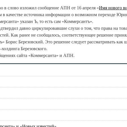
во в слово изложил сообщение АПН от 16 апреля «
Имя нового в
м в качестве источника информации о возможном переходе Юри
ерсанта» указан Ъ, то есть сам «Коммерсантъ».
дтвердил давно циркулировавшие слухи о том, что права на то
стей. Как ранее не сообщалось, соответствующее решение приня
» Борис Березовский. Это решение следует рассматривать как ш
холдинга Березовского.
бщениях сайта «Коммерсанта» и АПН.
рсанта» и «Новых известий»