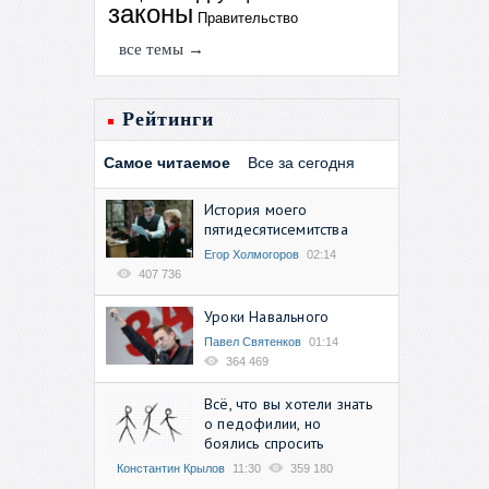
законы
Правительство
все темы →
Рейтинги
Самое читаемое
Все за сегодня
История моего
пятидесятисемитства
Егор Холмогоров
02:14
407 736
Уроки Навального
Павел Святенков
01:14
364 469
Всё, что вы хотели знать
о педофилии, но
боялись спросить
Константин Крылов
11:30
359 180