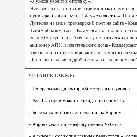
«Лужков уходит в отставку».
Неизвестный автор этой заметки практически сло
премьера правительства РФ уже известно
». ПричЈ
Лужкова на вице-премьерский пост на сайте «Комм
Таким образом, сайт «Коммерсанта» полностью по
знак «Ъ» перешли к Агентству политических ново
акционер АПН и издательского дома «Коммерсантъ
завершению структурирования знаменитого медиа-
Дополнительные подробности – в следующих соо
ЧИТАЙТЕ ТАКЖЕ:
» Генеральный директор «Коммерсанта» уволен
» Раф Шакиров может неожиданно вернуться
» Березовский начинает вещание на Европу
» Король секса по телефону пленил Чубайса
» Альфред Кох уволил главных редакторов «Комме