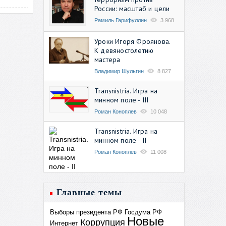
России: масштаб и цели
Рамиль Гарифуллин
3 968
Уроки Игоря Фроянова.
К девяностолетию
мастера
Владимир Шульгин
8 827
Transnistria. Игра на
минном поле - III
Роман Коноплев
10 048
Transnistria. Игра на
минном поле - II
Роман Коноплев
11 008
Главные темы
Выборы президента РФ
Госдума РФ
Новые
Коррупция
Интернет