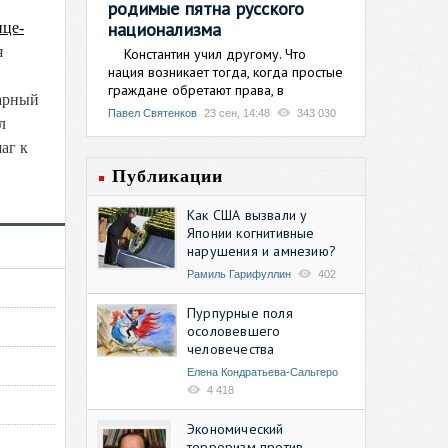
родимые пятна русского
национализма
ице-
я
Константин учил другому. Что
нация возникает тогда, когда простые
граждане обретают права, в
варный
Павел Святенков
23 сен, 14:48
343 030
л
аг к
Публикации
Как США вызвали у
Японии когнитивные
нарушения и амнезию?
Рамиль Гарифуллин
402
Пурпурные поля
осоловевшего
человечества
Елена Кондратьева-Сальгеро
4 418
Экономический
терроризм против