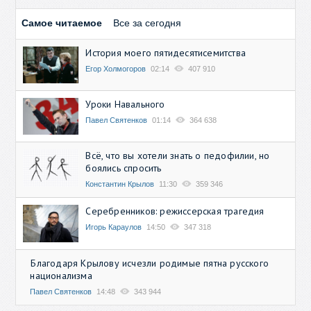
Самое читаемое
Все за сегодня
История моего пятидесятисемитства
Егор Холмогоров
02:14
407 910
Уроки Навального
Павел Святенков
01:14
364 638
Всё, что вы хотели знать о педофилии, но
боялись спросить
Константин Крылов
11:30
359 346
Серебренников: режиссерская трагедия
Игорь Караулов
14:50
347 318
Благодаря Крылову исчезли родимые пятна русского
национализма
Павел Святенков
14:48
343 944