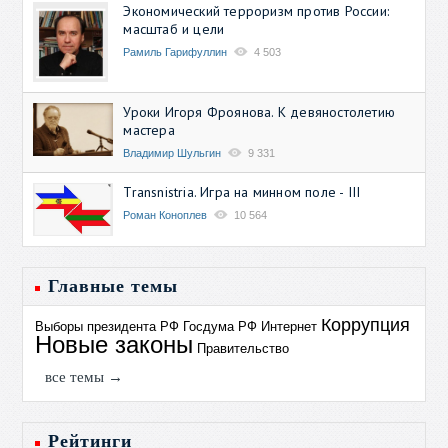
Экономический терроризм против России:
масштаб и цели
Рамиль Гарифуллин
4 503
Уроки Игоря Фроянова. К девяностолетию
мастера
Владимир Шульгин
9 331
Transnistria. Игра на минном поле - III
Роман Коноплев
10 564
Главные темы
Коррупция
Выборы президента РФ
Госдума РФ
Интернет
Новые законы
Правительство
все темы →
Рейтинги