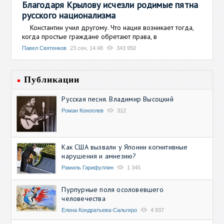
Благодаря Крылову исчезли родимые пятна
русского национализма
Константин учил другому. Что нация возникает тогда,
когда простые граждане обретают права, в
Павел Святенков
23 сен, 14:48
343 950
Публикации
Русская песня. Владимир Высоцкий
Роман Коноплев
312
Как США вызвали у Японии когнитивные
нарушения и амнезию?
Рамиль Гарифуллин
1 345
Пурпурные поля осоловевшего
человечества
Елена Кондратьева-Сальгеро
4 937