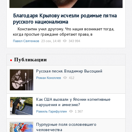
Благодаря Крылову исчезли родимые пятна
русского национализма
Константин учил другому. Что нация возникает тогда,
когда простые граждане обретают права, в
Павел Святенков
23 сен, 14:48
343 994
Публикации
Русская песня. Владимир Высоцкий
Роман Коноплев
412
Как США вызвали у Японии когнитивные
нарушения и амнезию?
Рамиль Гарифуллин
1 367
Пурпурные поля осоловевшего
человечества