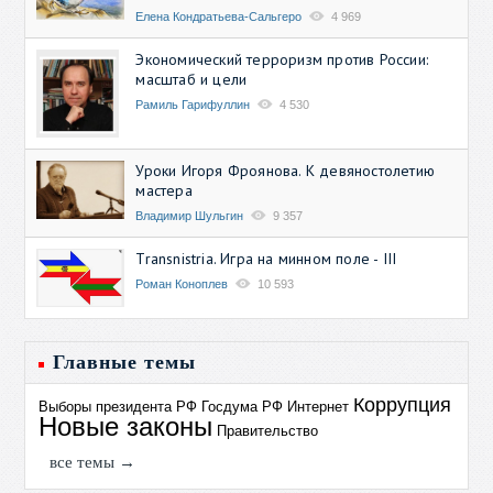
Елена Кондратьева-Сальгеро
4 969
Экономический терроризм против России:
масштаб и цели
Рамиль Гарифуллин
4 530
Уроки Игоря Фроянова. К девяностолетию
мастера
Владимир Шульгин
9 357
Transnistria. Игра на минном поле - III
Роман Коноплев
10 593
Главные темы
Коррупция
Выборы президента РФ
Госдума РФ
Интернет
Новые законы
Правительство
все темы →