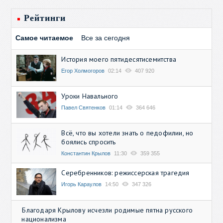
Рейтинги
Самое читаемое
Все за сегодня
История моего пятидесятисемитства
Егор Холмогоров
02:14
407 920
Уроки Навального
Павел Святенков
01:14
364 646
Всё, что вы хотели знать о педофилии, но
боялись спросить
Константин Крылов
11:30
359 355
Серебренников: режиссерская трагедия
Игорь Караулов
14:50
347 326
Благодаря Крылову исчезли родимые пятна русского
национализма