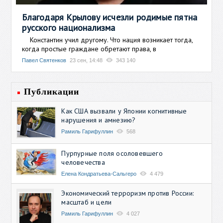
Благодаря Крылову исчезли родимые пятна
русского национализма
Константин учил другому. Что нация возникает тогда,
когда простые граждане обретают права, в
Павел Святенков
23 сен, 14:48
343 140
Публикации
Как США вызвали у Японии когнитивные
нарушения и амнезию?
Рамиль Гарифуллин
568
Пурпурные поля осоловевшего
человечества
Елена Кондратьева-Сальгеро
4 479
Экономический терроризм против России:
масштаб и цели
Рамиль Гарифуллин
4 027