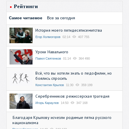
Рейтинги
Самое читаемое
Все за сегодня
История моего пятидесятисемитства
Егор Холмогоров
02:14
407 755
Уроки Навального
Павел Святенков
01:14
364 490
Всё, что вы хотели знать о педофилии, но
боялись спросить
Константин Крылов
11:30
359 199
Серебренников: режиссерская трагедия
Игорь Караулов
14:50
347 168
Благодаря Крылову исчезли родимые пятна русского
национализма