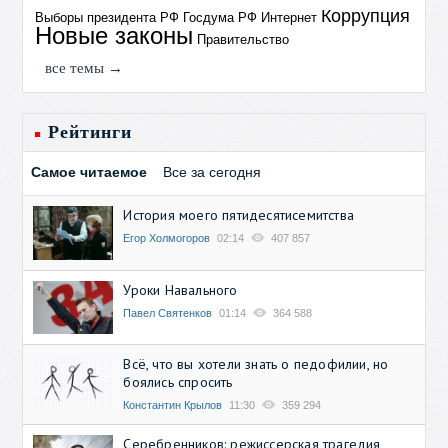
Коррупция
Выборы президента РФ
Госдума РФ
Интернет
Новые законы
Правительство
все темы →
Рейтинги
Самое читаемое
Все за сегодня
История моего пятидесятисемитства
Егор Холмогоров
02:14
407 857
Уроки Навального
Павел Святенков
01:14
364 588
Всё, что вы хотели знать о педофилии, но
боялись спросить
Константин Крылов
11:30
359 294
Серебренников: режиссерская трагедия