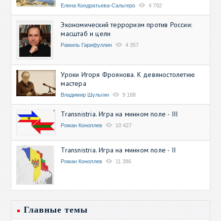
Елена Кондратьева-Сальгеро
4 792
Экономический терроризм против России:
масштаб и цели
Рамиль Гарифуллин
4 357
Уроки Игоря Фроянова. К девяностолетию
мастера
Владимир Шульгин
9 188
Transnistria. Игра на минном поле - III
Роман Коноплев
10 427
Transnistria. Игра на минном поле - II
Роман Коноплев
11 386
Главные темы