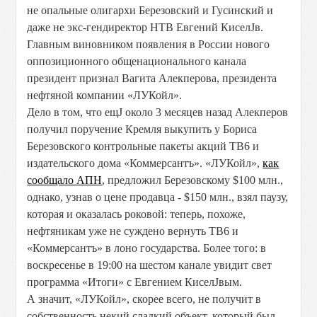
не опальные олигархи Березовский и Гусинский и
даже не экс-гендиректор НТВ Евгений КиселЈв.
Главным виновником появления в России нового
оппозиционного общенационального канала
президент признал Вагита Алекперова, президента
нефтяной компании «ЛУКойл».
Дело в том, что ещЈ около 3 месяцев назад Алекперов
получил поручение Кремля выкупить у Бориса
Березовского контрольные пакеты акций ТВ6 и
издательского дома «Коммерсантъ». «ЛУКойл»,
как
сообщало АПН
, предложил Березовскому $100 млн.,
однако, узнав о цене продавца - $150 млн., взял паузу,
которая и оказалась роковой: теперь, похоже,
нефтяникам уже не суждено вернуть ТВ6 и
«Коммерсантъ» в лоно государства. Более того: в
воскресенье в 19:00 на шестом канале увидит свет
программа «Итоги» с Евгением КиселЈвым.
А значит, «ЛУКойл», скорее всего, не получит в
собственность некий сладкий объект, который был