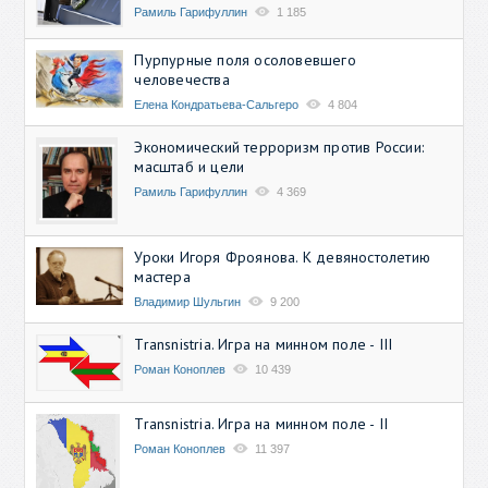
Рамиль Гарифуллин
1 185
Пурпурные поля осоловевшего
человечества
Елена Кондратьева-Сальгеро
4 804
Экономический терроризм против России:
масштаб и цели
Рамиль Гарифуллин
4 369
Уроки Игоря Фроянова. К девяностолетию
мастера
Владимир Шульгин
9 200
Transnistria. Игра на минном поле - III
Роман Коноплев
10 439
Transnistria. Игра на минном поле - II
Роман Коноплев
11 397