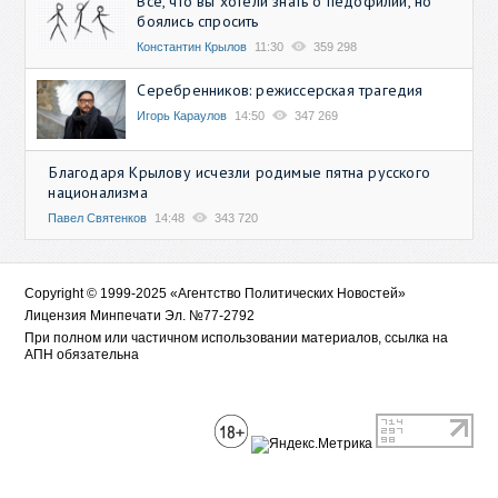
Всё, что вы хотели знать о педофилии, но
боялись спросить
Константин Крылов
11:30
359 298
Серебренников: режиссерская трагедия
Игорь Караулов
14:50
347 269
Благодаря Крылову исчезли родимые пятна русского
национализма
Павел Святенков
14:48
343 720
Copyright © 1999-2025 «Агентство Политических Новостей»
Лицензия Минпечати Эл. №77-2792
При полном или частичном использовании материалов, ссылка на
АПН обязательна