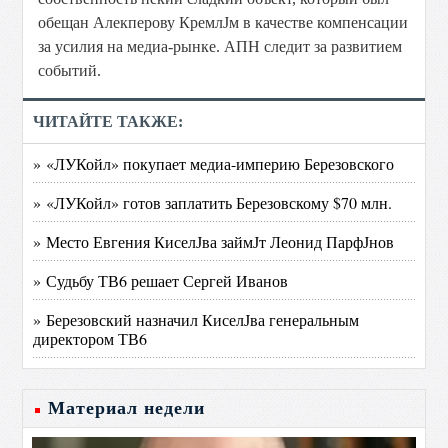
обещан Алекперову КремлЈм в качестве компенсации
за усилия на медиа-рынке. АПН следит за развитием
событий.
ЧИТАЙТЕ ТАКЖЕ:
» «ЛУКойл» покупает медиа-империю Березовского
» «ЛУКойл» готов заплатить Березовскому $70 млн.
» Место Евгения КиселЈва займЈт Леонид ПарфЈнов
» Судьбу ТВ6 решает Сергей Иванов
» Березовский назначил КиселЈва генеральным
директором ТВ6
Материал недели