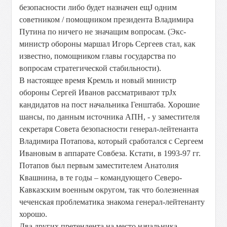
безопасности либо будет назначен ещЈ одним
советником / помощником президента Владимира
Путина по ничего не значащим вопросам. (Экс-
министр обороны маршал Игорь Сергеев стал, как
известно, помощником главы государства по
вопросам стратегической стабильности).
В настоящее время Кремль и новый министр
обороны Сергей Иванов рассматривают трЈх
кандидатов на пост начальника Генштаба. Хорошие
шансы, по данным источника АПН, - у заместителя
секретаря Совета безопасности генерал-лейтенанта
Владимира Потапова, который сработался с Сергеем
Ивановым в аппарате Совбеза. Кстати, в 1993-97 гг.
Потапов был первым заместителем Анатолия
Квашнина, в те годы – командующего Северо-
Кавказским военным округом, так что болезненная
чеченская проблематика знакома генерал-лейтенанту
хорошо.
Два других претендента на место начальника