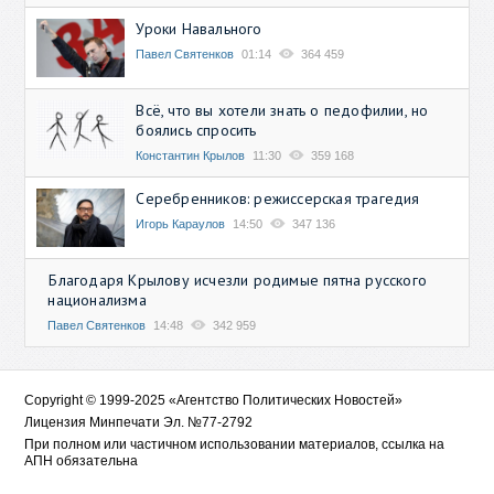
Уроки Навального
Павел Святенков
01:14
364 459
Всё, что вы хотели знать о педофилии, но
боялись спросить
Константин Крылов
11:30
359 168
Серебренников: режиссерская трагедия
Игорь Караулов
14:50
347 136
Благодаря Крылову исчезли родимые пятна русского
национализма
Павел Святенков
14:48
342 959
Copyright © 1999-2025 «Агентство Политических Новостей»
Лицензия Минпечати Эл. №77-2792
При полном или частичном использовании материалов, ссылка на
АПН обязательна