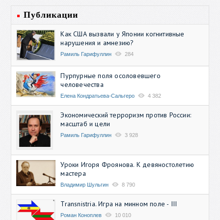
Публикации
Как США вызвали у Японии когнитивные
нарушения и амнезию?
Рамиль Гарифуллин
284
Пурпурные поля осоловевшего
человечества
Елена Кондратьева-Сальгеро
4 382
Экономический терроризм против России:
масштаб и цели
Рамиль Гарифуллин
3 928
Уроки Игоря Фроянова. К девяностолетию
мастера
Владимир Шульгин
8 790
Transnistria. Игра на минном поле - III
Роман Коноплев
10 010