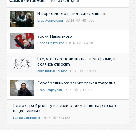
Самое читаемое
Все за сегодня
История моего пятидесятисемитства
Егор Холмогоров
02:14
407 856
Уроки Навального
Павел Святенков
01:14
364 587
Всё, что вы хотели знать о педофилии, но
боялись спросить
Константин Крылов
11:30
359 293
Серебренников: режиссерская трагедия
Игорь Караулов
14:50
347 264
Благодаря Крылову исчезли родимые пятна русского
национализма
Павел Святенков
14:48
343 685