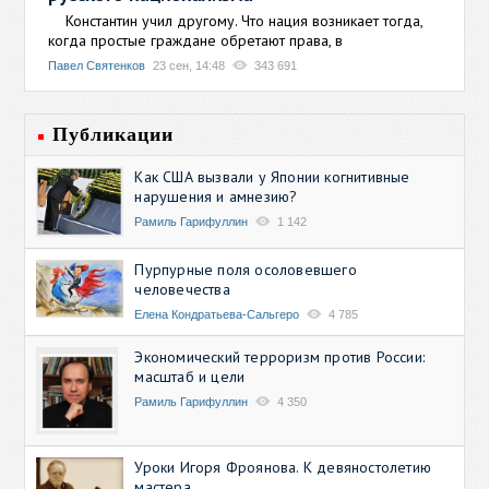
Константин учил другому. Что нация возникает тогда,
когда простые граждане обретают права, в
Павел Святенков
23 сен, 14:48
343 691
Публикации
Как США вызвали у Японии когнитивные
нарушения и амнезию?
Рамиль Гарифуллин
1 142
Пурпурные поля осоловевшего
человечества
Елена Кондратьева-Сальгеро
4 785
Экономический терроризм против России:
масштаб и цели
Рамиль Гарифуллин
4 350
Уроки Игоря Фроянова. К девяностолетию
мастера