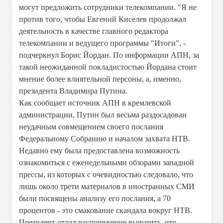
могут предложить сотрудники телекомпании. "Я не
против того, чтобы Евгений Киселев продолжал
деятельность в качестве главного редактора
телекомпании и ведущего программы "Итоги", -
подчеркнул Борис Йордан. По информации АПН, за
такой неожиданной покладистостью Йордана стоит
мнение более влиятельной персоны, а, именно,
президента Владимира Путина.
Как сообщает источник АПН в кремлевской
администрации, Путин был весьма раздосадован
неудачным совмещением своего послания
Федеральному Собранию и началом захвата НТВ.
Недавно ему была предоставлена возможность
ознакомиться с еженедельными обзорами западной
прессы, из которых с очевидностью следовало, что
лишь около трети материалов в иностранных СМИ
были посвящены анализу его послания, а 70
процентов - это смакование скандала вокруг НТВ.
Президент отдал распоряжение выяснить, что