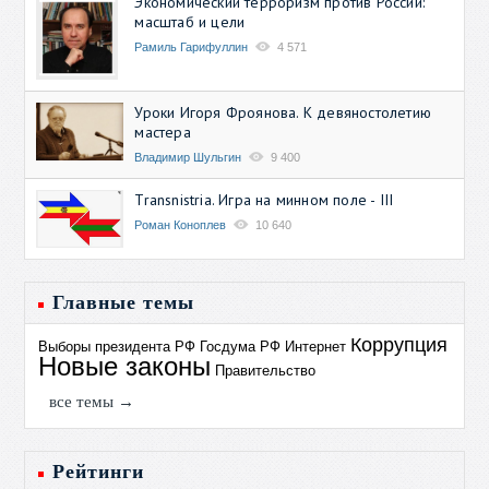
Экономический терроризм против России:
масштаб и цели
Рамиль Гарифуллин
4 571
Уроки Игоря Фроянова. К девяностолетию
мастера
Владимир Шульгин
9 400
Transnistria. Игра на минном поле - III
Роман Коноплев
10 640
Главные темы
Коррупция
Выборы президента РФ
Госдума РФ
Интернет
Новые законы
Правительство
все темы →
Рейтинги