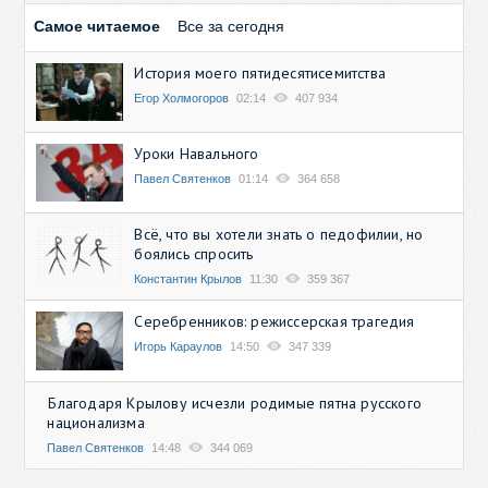
Самое читаемое
Все за сегодня
История моего пятидесятисемитства
Егор Холмогоров
02:14
407 934
Уроки Навального
Павел Святенков
01:14
364 658
Всё, что вы хотели знать о педофилии, но
боялись спросить
Константин Крылов
11:30
359 367
Серебренников: режиссерская трагедия
Игорь Караулов
14:50
347 339
Благодаря Крылову исчезли родимые пятна русского
национализма
Павел Святенков
14:48
344 069