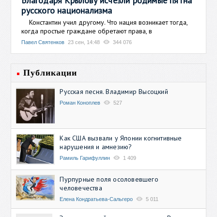
Благодаря Крылову исчезли родимые пятна
русского национализма
Константин учил другому. Что нация возникает тогда,
когда простые граждане обретают права, в
Павел Святенков
23 сен, 14:48
344 076
Публикации
Русская песня. Владимир Высоцкий
Роман Коноплев
527
Как США вызвали у Японии когнитивные
нарушения и амнезию?
Рамиль Гарифуллин
1 409
Пурпурные поля осоловевшего
человечества
Елена Кондратьева-Сальгеро
5 011