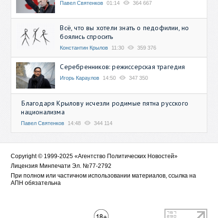
Павел Святенков
01:14
364 667
Всё, что вы хотели знать о педофилии, но
боялись спросить
Константин Крылов
11:30
359 376
Серебренников: режиссерская трагедия
Игорь Караулов
14:50
347 350
Благодаря Крылову исчезли родимые пятна русского
национализма
Павел Святенков
14:48
344 114
Copyright © 1999-2025 «Агентство Политических Новостей»
Лицензия Минпечати Эл. №77-2792
При полном или частичном использовании материалов, ссылка на
АПН обязательна