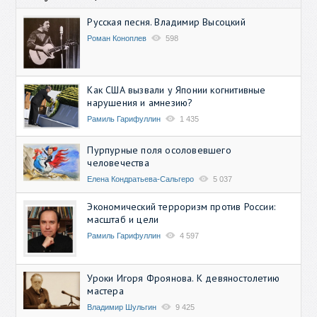
Русская песня. Владимир Высоцкий
Роман Коноплев
598
Как США вызвали у Японии когнитивные
нарушения и амнезию?
Рамиль Гарифуллин
1 435
Пурпурные поля осоловевшего
человечества
Елена Кондратьева-Сальгеро
5 037
Экономический терроризм против России:
масштаб и цели
Рамиль Гарифуллин
4 597
Уроки Игоря Фроянова. К девяностолетию
мастера
Владимир Шульгин
9 425