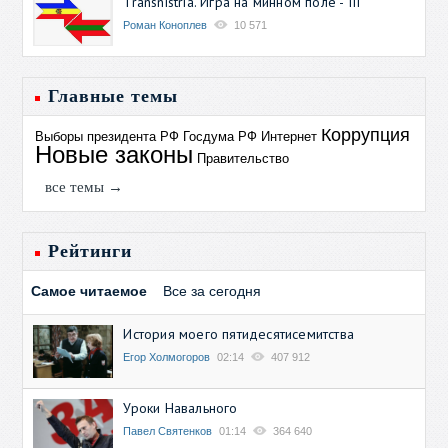
Transnistria. Игра на минном поле - III
Роман Коноплев
10 571
Главные темы
Коррупция
Выборы президента РФ
Госдума РФ
Интернет
Новые законы
Правительство
все темы →
Рейтинги
Самое читаемое
Все за сегодня
История моего пятидесятисемитства
Егор Холмогоров
02:14
407 912
Уроки Навального
Павел Святенков
01:14
364 640