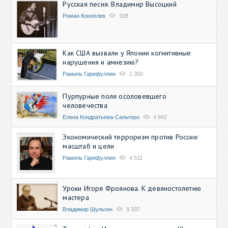
Русская песня. Владимир Высоцкий
Роман Коноплев
338
Как США вызвали у Японии когнитивные
нарушения и амнезию?
Рамиль Гарифуллин
1 350
Пурпурные поля осоловевшего
человечества
Елена Кондратьева-Сальгеро
4 942
Экономический терроризм против России:
масштаб и цели
Рамиль Гарифуллин
4 511
Уроки Игоря Фроянова. К девяностолетию
мастера
Владимир Шульгин
9 337