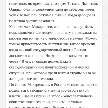
политолог, по прежнему участвует Татьяна Дьяченко.
Однако, будучи феноменом сама по себе, она имела
успех только при режиме Ельцина, когда дворцовая
политика достигала апогея.
Как отмечает Макаренков, женщины – могут быть
нормальными политиками, по опыту, по результатам
работы они ничем не отличаются от мужчин. Можно
только приветствовать наступление такого времени,
когда высший государственный пост в России
достанется женщине. Но это станет возможным не
через 4-8 лет, а гораздо позже. Даже в
сверхдемократичной политкорректной Америке
ситуация, при которой президентом страны была бы
женщина еще невозможна.
По словам Макаренкова, в России женщинам нелегко
подняться к высшим ступеням государственной
власти. Главная причина этого - консервативности
общественного сознания, причем, не только
мужского, но и женского. Все же, как полагает