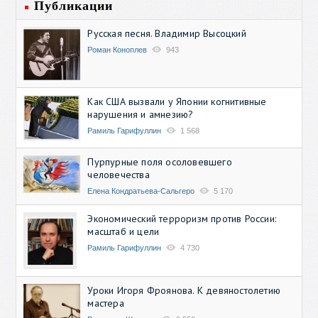
Публикации
Русская песня. Владимир Высоцкий
Роман Коноплев
943
Как США вызвали у Японии когнитивные
нарушения и амнезию?
Рамиль Гарифуллин
1 568
Пурпурные поля осоловевшего
человечества
Елена Кондратьева-Сальгеро
5 170
Экономический терроризм против России:
масштаб и цели
Рамиль Гарифуллин
4 730
Уроки Игоря Фроянова. К девяностолетию
мастера