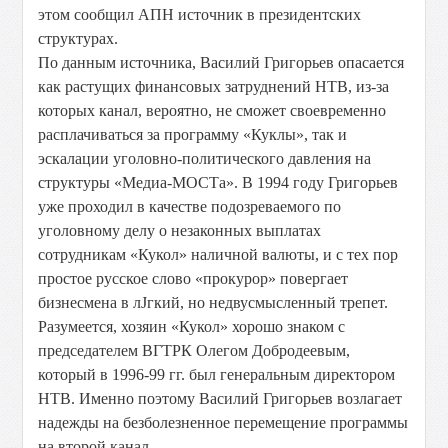
этом сообщил АПН источник в президентских
структурах.
По данным источника, Василий Григорьев опасается
как растущих финансовых затруднений НТВ, из-за
которых канал, вероятно, не сможет своевременно
расплачиваться за программу «Куклы», так и
эскалации уголовно-политического давления на
структуры «Медиа-МОСТа». В 1994 году Григорьев
уже проходил в качестве подозреваемого по
уголовному делу о незаконных выплатах
сотрудникам «Кукол» наличной валюты, и с тех пор
простое русское слово «прокурор» повергает
бизнесмена в лЈгкий, но недвусмысленный трепет.
Разумеется, хозяин «Кукол» хорошо знаком с
председателем ВГТРК Олегом Добродеевым,
который в 1996-99 гг. был генеральным директором
НТВ. Именно поэтому Василий Григорьев возлагает
надежды на безболезненное перемещение программы
на второй канал.