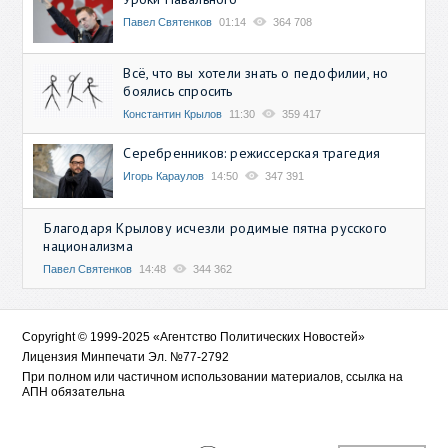
Павел Святенков
01:14
364 708
Всё, что вы хотели знать о педофилии, но
боялись спросить
Константин Крылов
11:30
359 417
Серебренников: режиссерская трагедия
Игорь Караулов
14:50
347 391
Благодаря Крылову исчезли родимые пятна русского
национализма
Павел Святенков
14:48
344 362
Copyright © 1999-2025 «Агентство Политических Новостей»
Лицензия Минпечати Эл. №77-2792
При полном или частичном использовании материалов, ссылка на
АПН обязательна