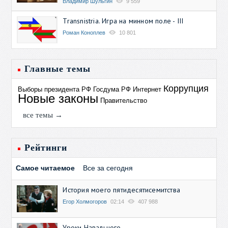
Владимир Шульгин
9 559
Transnistria. Игра на минном поле - III
Роман Коноплев
10 801
Главные темы
Коррупция
Выборы президента РФ
Госдума РФ
Интернет
Новые законы
Правительство
все темы →
Рейтинги
Самое читаемое
Все за сегодня
История моего пятидесятисемитства
Егор Холмогоров
02:14
407 988
Уроки Навального