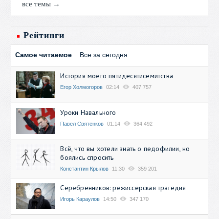
все темы →
Рейтинги
Самое читаемое
Все за сегодня
История моего пятидесятисемитства
Егор Холмогоров
02:14
407 757
Уроки Навального
Павел Святенков
01:14
364 492
Всё, что вы хотели знать о педофилии, но
боялись спросить
Константин Крылов
11:30
359 201
Серебренников: режиссерская трагедия
Игорь Караулов
14:50
347 170