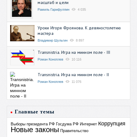
масштаб и цели
Рамиль Гарифуллин
4 035
Уроки Игоря Фроянова. К девяностолетию
мастера
Владимир Шульгин
8 897
Transnistria. Игра на минном поле - III
Роман Коноплев
10 116
Transnistria. Игра на минном поле - II
Роман Коноплев
11 076
Главные темы
Коррупция
Выборы президента РФ
Госдума РФ
Интернет
Новые законы
Правительство