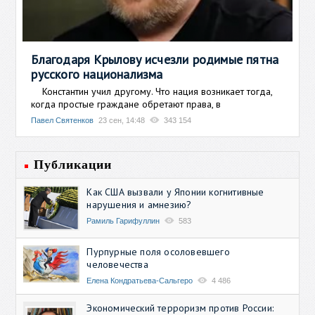
Благодаря Крылову исчезли родимые пятна
русского национализма
Константин учил другому. Что нация возникает тогда,
когда простые граждане обретают права, в
Павел Святенков
23 сен, 14:48
343 154
Публикации
Как США вызвали у Японии когнитивные
нарушения и амнезию?
Рамиль Гарифуллин
583
Пурпурные поля осоловевшего
человечества
Елена Кондратьева-Сальгеро
4 486
Экономический терроризм против России: