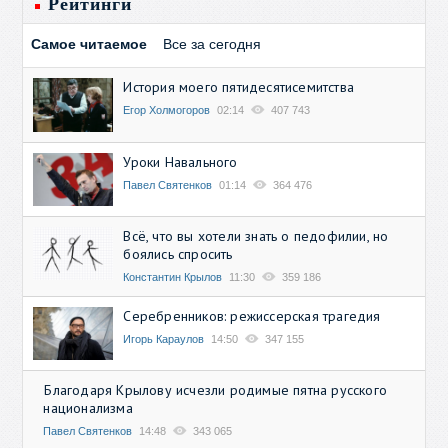
Рейтинги
Самое читаемое
Все за сегодня
История моего пятидесятисемитства
Егор Холмогоров
02:14
407 743
Уроки Навального
Павел Святенков
01:14
364 476
Всё, что вы хотели знать о педофилии, но
боялись спросить
Константин Крылов
11:30
359 186
Серебренников: режиссерская трагедия
Игорь Караулов
14:50
347 155
Благодаря Крылову исчезли родимые пятна русского
национализма
Павел Святенков
14:48
343 065