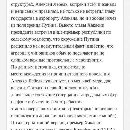
структурах, Алексей Лебедь, вопреки всем писаным
и неписаным правилам, не только не встретил главу
государства в аэропорту Абакана, но и вообще исчез
из поля зрения Путина. Вместо главы Хакасии
президента встречал вице-премьер республики по
сельскому хозяйству, что окружение Путина
расценило как возмутительный факт: известно, что
аграрных чиновников обычно посылают на не
слишком важные протокольные мероприятия.
По данным источника, относительно
местонахождения и причин странного поведения
Алексея Лебедя существует, по меньшей мере, две
версии. Согласно первой, полковник ушЈл в
длительное состояние созерцания запредельных сфер
на фоне избыточного употребления
этанолсодержащих напитков (некоторые политологи
используют в аналогичных случаях термин «запой»).
По альтернативной версии, премьер Хакасии
находится в настоящее время в Калифорнии (США)