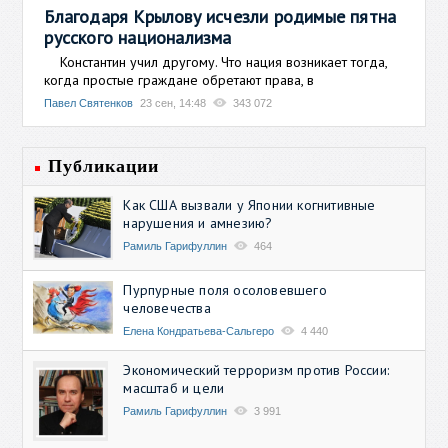
Благодаря Крылову исчезли родимые пятна
русского национализма
Константин учил другому. Что нация возникает тогда,
когда простые граждане обретают права, в
Павел Святенков
23 сен, 14:48
343 072
Публикации
Как США вызвали у Японии когнитивные
нарушения и амнезию?
Рамиль Гарифуллин
464
Пурпурные поля осоловевшего
человечества
Елена Кондратьева-Сальгеро
4 440
Экономический терроризм против России:
масштаб и цели
Рамиль Гарифуллин
3 991