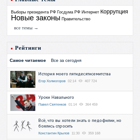
Коррупция
Выборы президента РФ
Госдума РФ
Интернет
Новые законы
Правительство
все темы →
Рейтинги
Самое читаемое
Все за сегодня
История моего пятидесятисемитства
Егор Холмогоров
02:14
407 724
Уроки Навального
Павел Святенков
01:14
364 459
Всё, что вы хотели знать о педофилии, но
боялись спросить
Константин Крылов
11:30
359 168