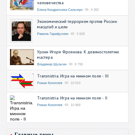
человечества
Елена Кондратьева-Сальгеро
4 382
Экономический терроризм против России:
масштаб и цели
Рамиль Гарифуллин
3 928
Уроки Игоря Фроянова. К девяностолетию
мастера
Владимир Шульгин
8 790
Transnistria. Игра на минном поле - III
Роман Коноплев
10 010
Transnistria. Игра на минном поле - II
Роман Коноплев
10 969
Главные темы