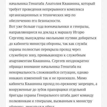
начальника Генштаба Анатолия Квашнина, который
требует проведения непрерывного комплекса
организационных и технических мер по
обеспечению его безопасности.
Вот уже больше года военачальники и генералы,
направляющиеся на доклад к маршалу Игорю
Сергееву, вынуждены окольными путями добираться
до кабинета министра обороны, так как служба
охраны полностью перекрыла проход через
служебную зону, примыкающую к служебным
апартаментам Квашнина. Сергеев неоднократно
обращал внимание начальника Генштаба на
ненормальность сложившейся ситуации, однако
никаких изменений так и не произошло. Мимо
кабинета Квашнина проход по-прежнему запрещен, а
вооруженные до зубов прапорщики отдельной
бригады охраны Генерального штаба дают команду
полковникам и генералам, вызванным к министру
обороны, двигаться в обход.