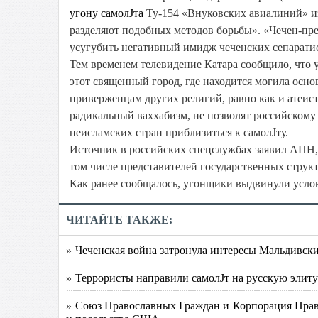
угону самолЈта
Ту-154 «Внуковских авиалиний» из
разделяют подобных методов борьбы». «Чечен-прес
усугубить негативный имидж чеченских сепаратист
Тем временем телевидение Катара сообщило, что у
этот священный город, где находится могила ос
приверженцам других религий, равно как и атеис
радикальный ваххабизм, не позволят российскому
неисламских стран приблизиться к самолЈту.
Источник в российских спецслужбах заявил АПН, 
том числе представителей государственных структ
Как ранее сообщалось, угонщики выдвинули усло
ЧИТАЙТЕ ТАКЖЕ:
» Чеченская война затронула интересы Мальдивск
» Террористы направили самолЈт на русскую элиту
» Союз Православных Граждан и Корпорация Прав