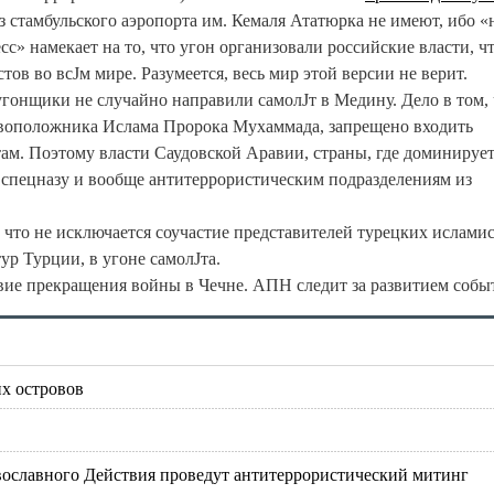
 стамбульского аэропорта им. Кемаля Ататюрка не имеют, ибо «
с» намекает на то, что угон организовали российские власти, ч
ов во всЈм мире. Разумеется, весь мир этой версии не верит.
гонщики не случайно направили самолЈт в Медину. Дело в том, 
новоположника Ислама Пророка Мухаммада, запрещено входить
там. Поэтому власти Саудовской Аравии, страны, где доминируе
 спецназу и вообще антитеррористическим подразделениям из
что не исключается соучастие представителей турецких исламис
ур Турции, в угоне самолЈта.
вие прекращения войны в Чечне. АПН следит за развитием собы
их островов
ославного Действия проведут антитеррористический митинг