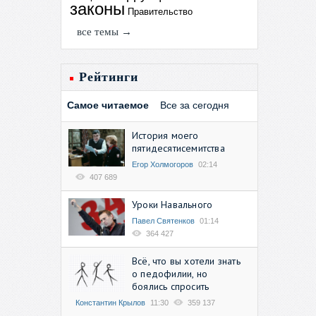
законы
Правительство
все темы →
Рейтинги
Самое читаемое
Все за сегодня
История моего
пятидесятисемитства
Егор Холмогоров
02:14
407 689
Уроки Навального
Павел Святенков
01:14
364 427
Всё, что вы хотели знать
о педофилии, но
боялись спросить
Константин Крылов
11:30
359 137