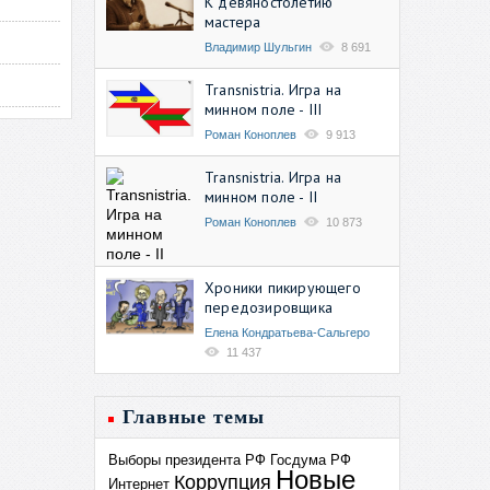
К девяностолетию
мастера
Владимир Шульгин
8 691
Transnistria. Игра на
минном поле - III
Роман Коноплев
9 913
Transnistria. Игра на
минном поле - II
Роман Коноплев
10 873
Хроники пикирующего
передозировщика
Елена Кондратьева-Сальгеро
11 437
Главные темы
Выборы президента РФ
Госдума РФ
Новые
Коррупция
Интернет