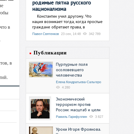
родимые пятна русского
не
национализма
тобы
Константин учил другому. Что
нация возникает тогда, когда простые
граждане обретают права, в
что в
Павел Святенков
23 сен, 14:48
342 789
т
Публикации
тов, в
Пурпурные поля
осоловевшего
человечества
тий.
Елена Кондратьева-Сальгеро
4 280
Экономический
терроризм против
России: масштаб и цели
Рамиль Гарифуллин
3 827
Уроки Игоря Фроянова.