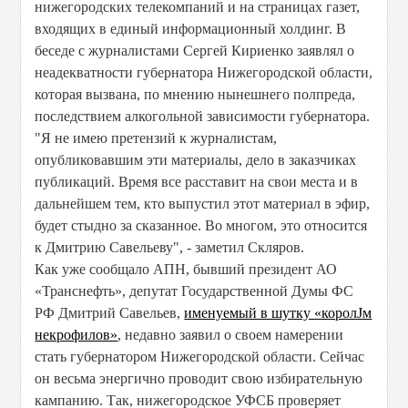
нижегородских телекомпаний и на страницах газет,
входящих в единый информационный холдинг. В
беседе с журналистами Сергей Кириенко заявлял о
неадекватности губернатора Нижегородской области,
которая вызвана, по мнению нынешнего полпреда,
последствием алкогольной зависимости губернатора.
"Я не имею претензий к журналистам,
опубликовавшим эти материалы, дело в заказчиках
публикаций. Время все расставит на свои места и в
дальнейшем тем, кто выпустил этот материал в эфир,
будет стыдно за сказанное. Во многом, это относится
к Дмитрию Савельеву", - заметил Скляров.
Как уже сообщало АПН, бывший президент АО
«Транснефть», депутат Государственной Думы ФС
РФ Дмитрий Савельев,
именуемый в шутку «королЈм
некрофилов»
, недавно заявил о своем намерении
стать губернатором Нижегородской области. Сейчас
он весьма энергично проводит свою избирательную
кампанию. Так, нижегородское УФСБ проверяет