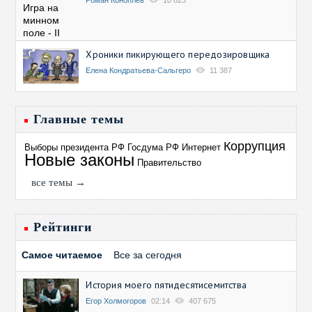
Роман Коноплев
10 823
Хроники пикирующего передозировщика
Елена Кондратьева-Сальгеро
11 387
Главные темы
Коррупция
Выборы президента РФ
Госдума РФ
Интернет
Новые законы
Правительство
все темы →
Рейтинги
Самое читаемое
Все за сегодня
История моего пятидесятисемитства
Егор Холмогоров
02:14
407 675