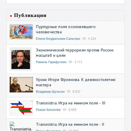
Публикации
Пурпурные поля осоловевшего
человечества
Елена Кондратьева-Сальгеро
4 224
Экономический терроризм против России:
масштаб и цели
Рамиль Гарифуллин
3 771
Уроки Игоря Фроянова. К девяностолетию
мастера
Владимир Шульгин
8 637
Transnistria. Игра на минном поле - III
Роман Коноплев
9 859
Transnistria. Игра на минном поле - II