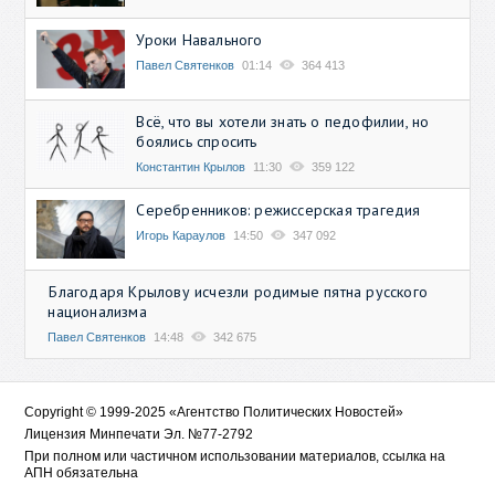
Уроки Навального
Павел Святенков
01:14
364 413
Всё, что вы хотели знать о педофилии, но
боялись спросить
Константин Крылов
11:30
359 122
Серебренников: режиссерская трагедия
Игорь Караулов
14:50
347 092
Благодаря Крылову исчезли родимые пятна русского
национализма
Павел Святенков
14:48
342 675
Copyright © 1999-2025 «Агентство Политических Новостей»
Лицензия Минпечати Эл. №77-2792
При полном или частичном использовании материалов, ссылка на
АПН обязательна