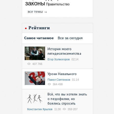
законы
Правительство
все темы →
Рейтинги
Самое читаемое
Все за сегодня
История моего
пятидесятисемитства
Егор Холмогоров
02:14
407 766
Уроки Навального
Павел Святенков
01:14
364 498
Всё, что вы хотели знать
о педофилии, но
боялись спросить
Константин Крылов
11:30
359 207