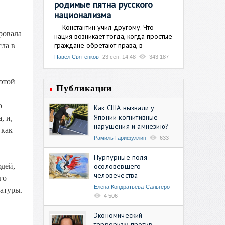
родимые пятна русского
национализма
Константин учил другому. Что
ровала
нация возникает тогда, когда простые
граждане обретают права, в
сла в
Павел Святенков
23 сен, 14:48
343 187
а
этой
Публикации
о
Как США вызвали у
Японии когнитивные
, и,
нарушения и амнезию?
 как
Рамиль Гарифуллин
633
Пурпурные поля
осоловевшего
дей,
человечества
го
Елена Кондратьева-Сальгеро
латуры.
4 506
Экономический
терроризм против