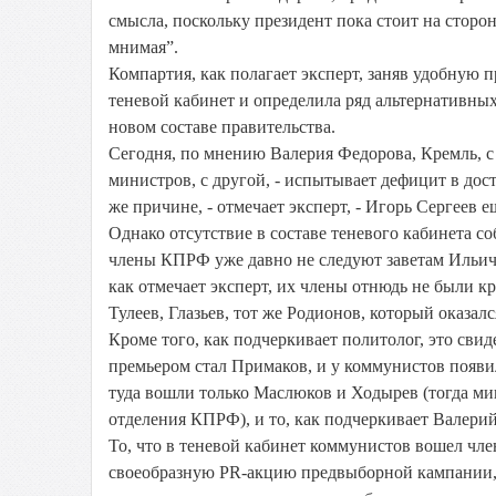
смысла, поскольку президент пока стоит на стороне
мнимая”.
Компартия, как полагает эксперт, заняв удобну
теневой кабинет и определила ряд альтернативных
новом составе правительства.
Сегодня, по мнению Валерия Федорова, Кремль, с
министров, с другой, - испытывает дефицит в до
же причине, - отмечает эксперт, - Игорь Сергеев 
Однако отсутствие в составе теневого кабинета со
члены КПРФ уже давно не следуют заветам Ильича
как отмечает эксперт, их члены отнюдь не были 
Тулеев, Глазьев, тот же Родионов, который оказал
Кроме того, как подчеркивает политолог, это свид
премьером стал Примаков, и у коммунистов появи
туда вошли только Маслюков и Ходырев (тогда м
отделения КПРФ), и то, как подчеркивает Валери
То, что в теневой кабинет коммунистов вошел чл
своеобразную PR-акцию предвыборной кампании, 