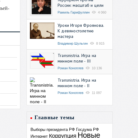
о
России: масштаб и цели
чьей-
Рамиль Гарифуллин
4 060
Уроки Игоря Фроянова.
К девяностолетию
мастера
Владимир Шульгин
8 915
Transnistria. Игра на
минном поле - III
Роман Коноплев
10 136
Transnistria. Игра на
минном поле - II
Роман Коноплев
11 097
Главные темы
Выборы президента РФ
Госдума РФ
Новые
Коррупция
Интернет