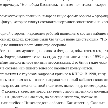
 премьера. “Но победа Касьянова, - считает политолог, - скорее
ю промежуточную позицию, выбрала иную форму борьбы – сформи
 фигур, которые смогут составить шорт-лист соискателей на кре
 одной стороны, недоволен работой нынешнего состава кабинет
стойных кадрах, которые были бы лучше ныне действующих. “По 
еще не лишился поста министра обороны”.
бственно коммунистов, по словам Федорова, объясняется тем, чт
. Формированием теневых структур они занимаются с 1993 года
крайне идеологизированными персонажами. Это были такие люди
ся в составе нынешнего теневого кабинета коммунистов.
етельствует о глубоком кадровом кризисе в КПРФ. В 1998, когда
лась отличная возможность направить в новый кабинет своих лю
инистр по антимонополтной политике, ныне лидер нижегородско
й Федоров, в качестве представителей старой партийной номенк
ен СПС Дмитрий Савельев, по мнению эксперта, похоже на
начавшейся в Нижегородской области. Как известно, Савельев