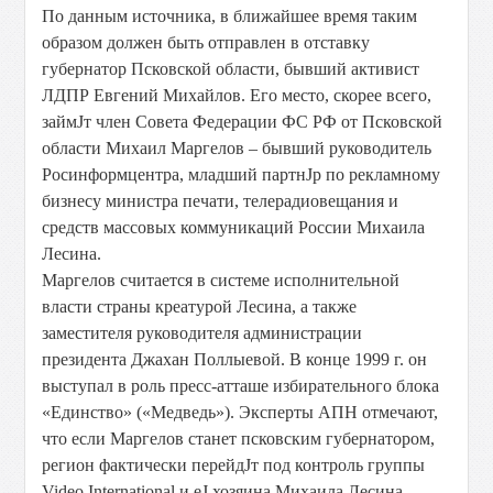
По данным источника, в ближайшее время таким
образом должен быть отправлен в отставку
губернатор Псковской области, бывший активист
ЛДПР Евгений Михайлов. Его место, скорее всего,
займЈт член Совета Федерации ФС РФ от Псковской
области Михаил Маргелов – бывший руководитель
Росинформцентра, младший партнЈр по рекламному
бизнесу министра печати, телерадиовещания и
средств массовых коммуникаций России Михаила
Лесина.
Маргелов считается в системе исполнительной
власти страны креатурой Лесина, а также
заместителя руководителя администрации
президента Джахан Поллыевой. В конце 1999 г. он
выступал в роль пресс-атташе избирательного блока
«Единство» («Медведь»). Эксперты АПН отмечают,
что если Маргелов станет псковским губернатором,
регион фактически перейдЈт под контроль группы
Video International и еЈ хозяина Михаила Лесина,