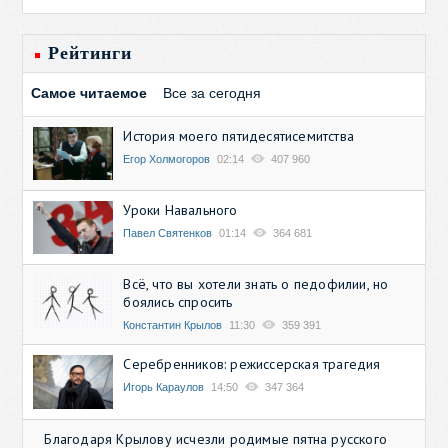
Рейтинги
Самое читаемое
Все за сегодня
История моего пятидесятисемитства
Егор Холмогоров
02:14
407 960
Уроки Навального
Павел Святенков
01:14
364 681
Всё, что вы хотели знать о педофилии, но
боялись спросить
Константин Крылов
11:30
359 391
Серебренников: режиссерская трагедия
Игорь Караулов
14:50
347 364
Благодаря Крылову исчезли родимые пятна русского