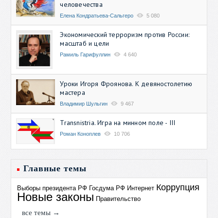
человечества
Елена Кондратьева-Сальгеро
5 080
Экономический терроризм против России:
масштаб и цели
Рамиль Гарифуллин
4 640
Уроки Игоря Фроянова. К девяностолетию
мастера
Владимир Шульгин
9 467
Transnistria. Игра на минном поле - III
Роман Коноплев
10 706
Главные темы
Коррупция
Выборы президента РФ
Госдума РФ
Интернет
Новые законы
Правительство
все темы →