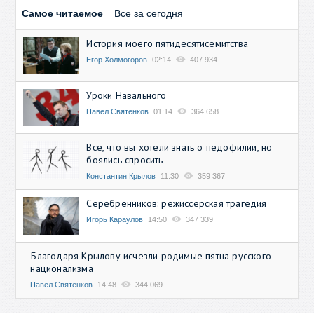
Самое читаемое
Все за сегодня
История моего пятидесятисемитства
Егор Холмогоров
02:14
407 934
Уроки Навального
Павел Святенков
01:14
364 658
Всё, что вы хотели знать о педофилии, но
боялись спросить
Константин Крылов
11:30
359 367
Серебренников: режиссерская трагедия
Игорь Караулов
14:50
347 339
Благодаря Крылову исчезли родимые пятна русского
национализма
Павел Святенков
14:48
344 069