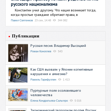
русского национализма
Константин учил другому. Что нация возникает тогда,
когда простые граждане обретают права, в
Павел Святенков
23 сен, 14:48
344 082
Публикации
Русская песня. Владимир Высоцкий
Роман Коноплев
543
Как США вызвали у Японии когнитивные
нарушения и амнезию?
Рамиль Гарифуллин
1 413
Пурпурные поля осоловевшего
человечества
Елена Кондратьева-Сальгеро
5 016
Экономический терроризм против России: