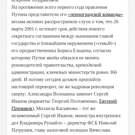
На протяжении всего первого года правления
Путина представители его
«ленинградской команды»
весьма активно распространяли слухи о том, что 26
марта 2001 г. истекает срок действия некоего
секретного соглашения между нынешним главой
государства и ближайшим окружением («семьЈй»)
его предшественника Бориса Ельцина, согласно
которому Путин якобы обязался не менять
руководителей правительства, кремлЈвской
администрации, ключевых министерств ровно 366
дней. И потому сегодня должен произойти
настоящий переворот, он же кадровая революция
сверху: Александра Волошина заменит Сергей
Иванов (варианты: Георгий Полтавченко,
Евгений
Примаков
), Михаила Касьянова – тот же
незаменимый Сергей Иванов, министра внутренних
дел Владимира Рушайло – директор ФСБ Николай
Патрушев, главу налоговой полиции Вячеслава