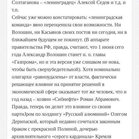
Солтаганова – «ленинградец» Алексей Седов и т.д. и
т.п.
Сейчас уже можно констатировать: «ленинградская
команда» явно переоценила свои возможности. Ни
Волошин, ни Касьянов своих постов ни сегодня, ни в
ближайшем будущем не покинут. (В аппарате
правительства РФ, правда, считают, что 1 июня сего
года Александр Волошин станет и. о. главы
«Газпрома», но и эта версия уже слишком не нова,
чтобы быть сверхубедительной). Хотя номинально
олигархи «равноудалены» от власти, фактически
решающее влияние на принятие решений в
экономической сфере оказывает тот же человек, что и
год назад – хозяин «Сибнефти» Роман Абрамович.
Правда, теперь он делит это влияние со своим
партнЈром по холдингу «Русский алюминий» Олегом
Дерипаской, который недавно сочетался законным
браком с прекрасной Полиной, дочерью
архивлиятельного «серого кардинала» Кремля