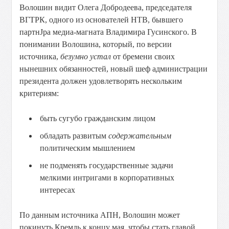
Волошин видит Олега Добродеева, председателя
ВГТРК, одного из основателей НТВ, бывшего
партнЈра медиа-магната Владимира Гусинского. В
понимании Волошина, который, по версии
источника,
безумно устал
от бремени своих
нынешних обязанностей, новый шеф администрации
президента должен удовлетворять нескольким
критериям:
быть сугубо гражданским лицом
обладать развитым
содержательным
политическим мышлением
не подменять государственные задачи
мелкими интригами в корпоративных
интересах
По данным источника АПН, Волошин может
покинуть Кремль к концу мая, чтобы стать главой