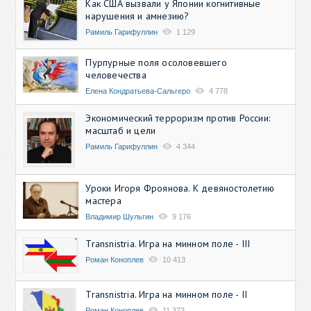
Как США вызвали у Японии когнитивные
нарушения и амнезию?
Рамиль Гарифуллин
1 129
Пурпурные поля осоловевшего
человечества
Елена Кондратьева-Сальгеро
4 778
Экономический терроризм против России:
масштаб и цели
Рамиль Гарифуллин
4 344
Уроки Игоря Фроянова. К девяностолетию
мастера
Владимир Шульгин
9 176
Transnistria. Игра на минном поле - III
Роман Коноплев
10 413
Transnistria. Игра на минном поле - II
Роман Коноплев
11 373