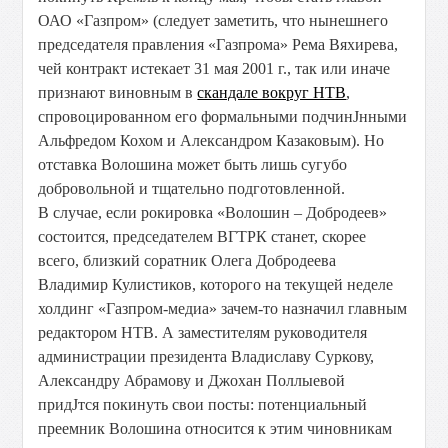
ОАО «Газпром» (следует заметить, что нынешнего
председателя правления «Газпрома» Рема Вяхирева,
чей контракт истекает 31 мая 2001 г., так или иначе
признают виновным в
скандале вокруг НТВ
,
спровоцированном его формальными подчинЈнными
Альфредом Кохом и Александром Казаковым). Но
отставка Волошина может быть лишь сугубо
добровольной и тщательно подготовленной.
В случае, если рокировка «Волошин – Добродеев»
состоится, председателем ВГТРК станет, скорее
всего, близкий соратник Олега Добродеева
Владимир Кулистиков, которого на текущей неделе
холдинг «Газпром-медиа» зачем-то назначил главным
редактором НТВ. А заместителям руководителя
администрации президента Владиславу Суркову,
Александру Абрамову и Джохан Поллыевой
придЈтся покинуть свои посты: потенциальный
преемник Волошина относится к этим чиновникам