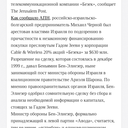
телекоммуникационной компании «Безек», сообщает
The Jerusalem Post.
Как сообщало АПН
, российско-израильско-
болгарский предприниматель Михаил Черной был
арестован властями Израиля по подозрению в
причастности к незаконному финансированию
покупки пресловутым Гадом Зееви у корпорации
Cable & Wireless 20% акций «Безека» за $630 млн.
Разрешение на сделку, которая состоялась в декабре
1999 г., давал Беньямин Бен-Элиезер, ныне
занимающий пост министра обороны Израиля в
коалиционном правительстве Ариэля Шарона. По
мнению правоохранительных органов Израиля, Бен-
Элиезер одобрил сомнительную сделку без сбора и
анализа необходимой информации о капиталах,
стоящих за Гадом Зееви.
Министр обороны Бен-Элиезер, формально
принадлежащий к левой партии «Авода», считается,
тем не менее, «ястребом» и единомышленником