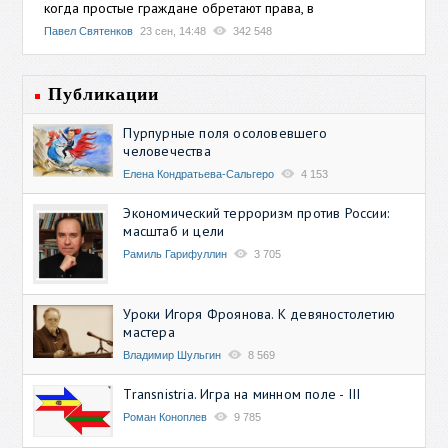
когда простые граждане обретают права, в
Павел Святенков
23 сен, 14:48
342 548
Публикации
Пурпурные поля осоловевшего
человечества
Елена Кондратьева-Сальгеро
4 153
Экономический терроризм против России:
масштаб и цели
Рамиль Гарифуллин
3 705
Уроки Игоря Фроянова. К девяностолетию
мастера
Владимир Шульгин
8 569
Transnistria. Игра на минном поле - III
Роман Коноплев
9 785