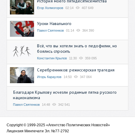
История моего пятидесятисемитства
Егор Холмогоров
02:14
407 649
Уроки Навального
Павел Святенков
01:14
364 390
Всё, что вы хотели знать о педофилии, но
боялись спросить
Константин Крылов
11:30
359 095
Серебренников: режиссерская трагедия
Игорь Караулов
14:50
347 064
Благодаря Крылову исчезли родимые пятна русского
национализма
Павел Святенков
14:48
342 541
Copyright © 1999-2025 «Агентство Политических Новостей»
Лицензия Минпечати Эл. №77-2792