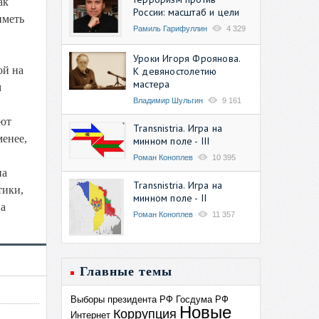
ак
России: масштаб и цели
иметь
Рамиль Гарифуллин
4 329
Уроки Игоря Фроянова.
ой на
К девяностолетию
мастера
м
Владимир Шульгин
9 161
еют
Transnistria. Игра на
менее,
минном поле - III
Роман Коноплев
10 395
на
Transnistria. Игра на
тики,
минном поле - II
на
Роман Коноплев
11 357
Главные темы
Выборы президента РФ
Госдума РФ
Новые
Коррупция
Интернет