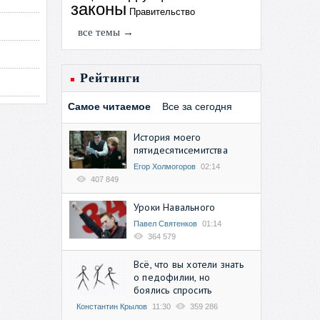
законы
Правительство
все темы →
Рейтинги
Самое читаемое
Все за сегодня
История моего
пятидесятисемитства
Егор Холмогоров
02:14
407 849
Уроки Навального
Павел Святенков
01:14
364 579
Всё, что вы хотели знать
о педофилии, но
боялись спросить
Константин Крылов
11:30
359 286