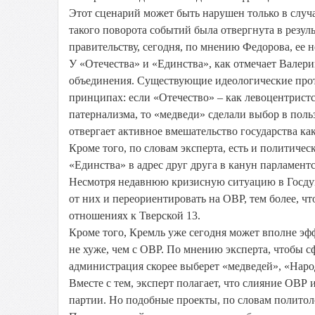
Этот сценарий может быть нарушен только в случ
такого поворота событий была отвергнута в резул
правительству, сегодня, по мнению Федорова, ее 
У «Отечества» и «Единства», как отмечает Валери
объединения. Существующие идеологические прот
принципах: если «Отечество» – как левоцентрист
патернализма, то «медведи» сделали выбор в пол
отвергает активное вмешательство государства как
Кроме того, по словам эксперта, есть и политиче
«Единства» в адрес друг друга в канун парламент
Несмотря недавнюю кризисную ситуацию в Госдуме
от них и переориентировать на ОВР, тем более, 
отношениях к Тверской 13.
Кроме того, Кремль уже сегодня может вполне эф
не хуже, чем с ОВР. По мнению эксперта, чтобы 
администрация скорее выберет «медведей», «Наро
Вместе с тем, эксперт полагает, что слияние ОВР
партии. Но подобные проекты, по словам политоло