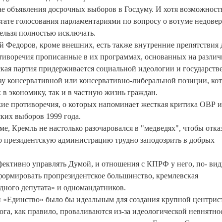
ае объявления досрочных выборов в Госдуму. И хотя возможност
ьтате голосования парламентариями по вопросу о вотуме недове
нельзя полностью исключать.
й Федоров, кроме внешних, есть также внутренние препятствия 
иворечия прописанные в их программах, основанных на разли
ская партия придерживается социальной идеологии и государств
ьзу консервативной или консервативно-либеральной позиции, ко
 в экономику, так и в частную жизнь граждан.
ские противоречия, о которых напоминает жесткая критика ОВР и
ских выборов 1999 года.
, Кремль не настолько разочаровался в "медведях", чтобы отка
что президентскую администрацию трудно заподозрить в добрых
фективно управлять Думой, и отношения с КПРФ у него, по- ви
сформировать пропрезидентское большинство, кремлевская
дного депутата» и одномандатников.
 и «Единство» было бы идеальным для создания крупной центрис
га, как правило, проваливаются из-за идеологической невнятно