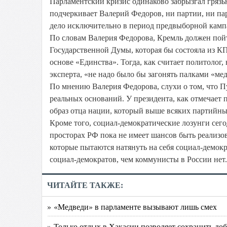
Парламентский кризис одинаково забрызгал грязью
подчеркивает Валерий Федоров, ни партии, ни па
дело исключительно в период предвыборной камп
По словам Валерия Федорова, Кремль должен пой
Государственной Думы, которая бы состояла из К
основе «Единства». Тогда, как считает политолог,
эксперта, «не надо было бы загонять палками «мед
По мнению Валерия Федорова, слухи о том, что П
реальных оснований. У президента, как отмечает 
образ отца нации, который выше всяких партийны
Кроме того, социал-демократические лозунги сего
просторах РФ пока не имеет шансов быть реализ
которые пытаются натянуть на себя социал-демок
социал-демократов, чем коммунисты в России нет.
ЧИТАЙТЕ ТАКЖЕ:
» «Медведи» в парламенте вызывают лишь смех
» Только отдых в Хакасии позволяет сохранить до