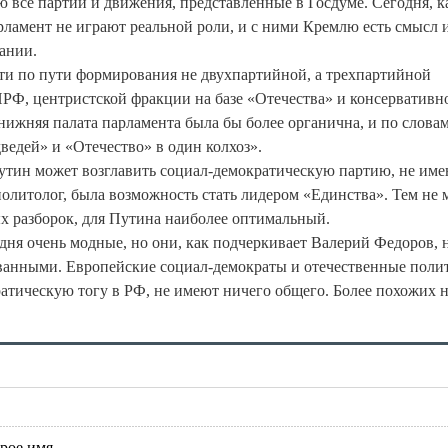
 все партии и движения, представленные в Госдуме. Сегодня, к
рламент не играют реальной роли, и с ними Кремлю есть смысл 
ании.
ти по пути формирования не двухпартийной, а трехпартийной
ПРФ, центристской фракции на базе «Отечества» и консервативн
 нижняя палата парламента была бы более органична, и по слова
ведей» и «Отечество» в один колхоз».
утин может возглавить социал-демократическую партию, не им
политолог, была возможность стать лидером «Единства». Тем не 
х разборок, для Путина наиболее оптимальный.
дня очень модные, но они, как подчеркивает Валерий Федоров, 
ованными. Европейские социал-демократы и отечественные поли
ратическую тогу в РФ, не имеют ничего общего. Более похожих 
брое имя