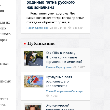
родимые пятна русского
ь
национализма
рия
Константин учил другому. Что
нация возникает тогда, когда простые
граждане обретают права, в
для их
чных
Павел Святенков
23 сен, 14:48
343 649
енного
торая
Публикации
Как США вызвали у
Японии когнитивные
нарушения и амнезию?
заться
Рамиль Гарифуллин
1 097
Пурпурные поля
осоловевшего
димому,
человечества
Елена Кондратьева-Сальгеро
4 763
тская
сти.
Экономический
терроризм против