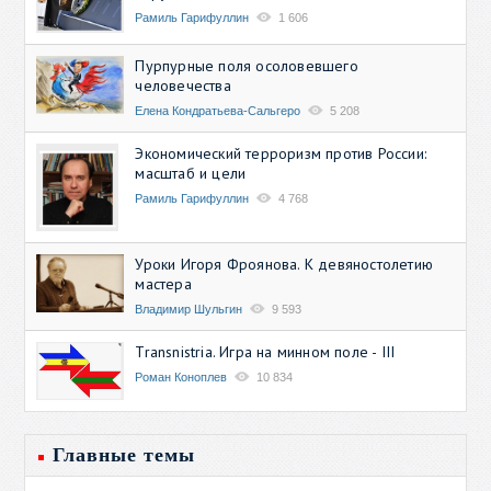
Рамиль Гарифуллин
1 606
Пурпурные поля осоловевшего
человечества
Елена Кондратьева-Сальгеро
5 208
Экономический терроризм против России:
масштаб и цели
Рамиль Гарифуллин
4 768
Уроки Игоря Фроянова. К девяностолетию
мастера
Владимир Шульгин
9 593
Transnistria. Игра на минном поле - III
Роман Коноплев
10 834
Главные темы