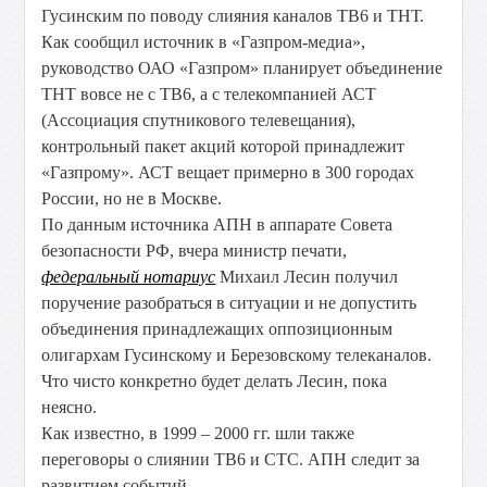
Гусинским по поводу слияния каналов ТВ6 и ТНТ.
Как сообщил источник в «Газпром-медиа»,
руководство ОАО «Газпром» планирует объединение
ТНТ вовсе не с ТВ6, а с телекомпанией АСТ
(Ассоциация спутникового телевещания),
контрольный пакет акций которой принадлежит
«Газпрому». АСТ вещает примерно в 300 городах
России, но не в Москве.
По данным источника АПН в аппарате Совета
безопасности РФ, вчера министр печати,
федеральный нотариус
Михаил Лесин получил
поручение разобраться в ситуации и не допустить
объединения принадлежащих оппозиционным
олигархам Гусинскому и Березовскому телеканалов.
Что чисто конкретно будет делать Лесин, пока
неясно.
Как известно, в 1999 – 2000 гг. шли также
переговоры о слиянии ТВ6 и СТС. АПН следит за
развитием событий.