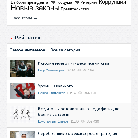
Коррупция
Выборы президента РФ
Госдума РФ
Интернет
Новые законы
Правительство
все темы →
Рейтинги
Самое читаемое
Все за сегодня
История моего пятидесятисемитства
Егор Холмогоров
02:14
407 998
Уроки Навального
Павел Святенков
01:14
364 720
Всё, что вы хотели знать о педофилии, но
боялись спросить
Константин Крылов
11:30
359 430
Серебренников: режиссерская трагедия