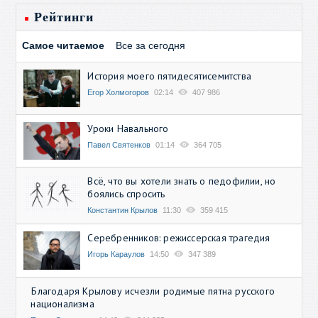
Рейтинги
Самое читаемое
Все за сегодня
История моего пятидесятисемитства
Егор Холмогоров
02:14
407 986
Уроки Навального
Павел Святенков
01:14
364 705
Всё, что вы хотели знать о педофилии, но
боялись спросить
Константин Крылов
11:30
359 415
Серебренников: режиссерская трагедия
Игорь Караулов
14:50
347 389
Благодаря Крылову исчезли родимые пятна русского
национализма