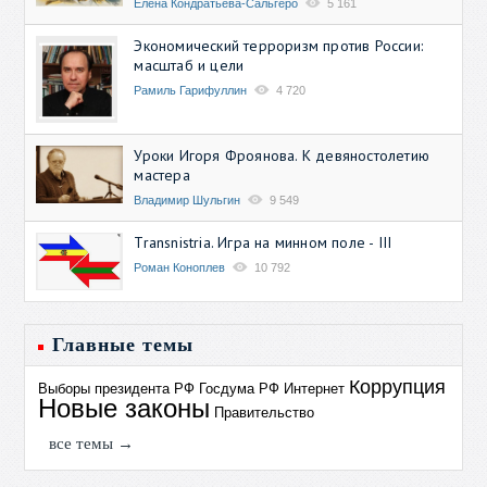
Елена Кондратьева-Сальгеро
5 161
Экономический терроризм против России:
масштаб и цели
Рамиль Гарифуллин
4 720
Уроки Игоря Фроянова. К девяностолетию
мастера
Владимир Шульгин
9 549
Transnistria. Игра на минном поле - III
Роман Коноплев
10 792
Главные темы
Коррупция
Выборы президента РФ
Госдума РФ
Интернет
Новые законы
Правительство
все темы →