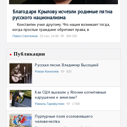
Благодаря Крылову исчезли родимые пятна
русского национализма
Константин учил другому. Что нация возникает тогда,
когда простые граждане обретают права, в
Павел Святенков
23 сен, 14:48
344 342
Публикации
Русская песня. Владимир Высоцкий
Роман Коноплев
920
Как США вызвали у Японии когнитивные
нарушения и амнезию?
Рамиль Гарифуллин
1 558
Пурпурные поля осоловевшего
человечества