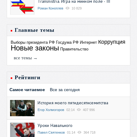
Transnistria. Игра на минном поле - III
Роман Коноплев
10 829
Главные темы
Коррупция
Выборы президента РФ
Госдума РФ
Интернет
Новые законы
Правительство
все темы →
Рейтинги
Самое читаемое
Все за сегодня
История моего пятидесятисемитства
Егор Холмогоров
02:14
407 996
Уроки Навального
Павел Святенков
01:14
364 718