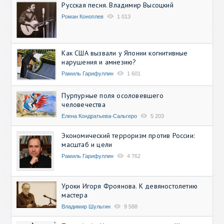
Русская песня. Владимир Высоцкий
Роман Коноплев
1 013
Как США вызвали у Японии когнитивные
нарушения и амнезию?
Рамиль Гарифуллин
1 601
Пурпурные поля осоловевшего
человечества
Елена Кондратьева-Сальгеро
5 203
Экономический терроризм против России:
масштаб и цели
Рамиль Гарифуллин
4 762
Уроки Игоря Фроянова. К девяностолетию
мастера
Владимир Шульгин
9 588