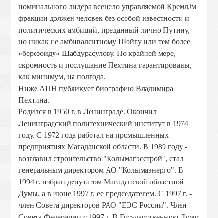
номинального лидера всецело управляемой КремлЈм
фракции должен человек без особой известности и
политических амбиций, преданный лично Путину,
но никак не амбивалентному Шойгу или тем более
«березоиду» Шабдурасулову. По крайней мере,
скромность и послушание Пехтина гарантированы,
как минимум, на полгода.
Ниже АПН публикует биографию Владимира
Пехтина.
Родился в 1950 г. в Ленинграде. Окончил
Ленинградский политехнический институт в 1974
году. С 1972 года работал на промышленных
предприятиях Магаданской области. В 1989 году -
возглавил строительство "Колымагэсстрой", стал
генеральным директором АО "Колымаэнерго". В
1994 г. избран депутатом Магаданской областной
Думы, а в июне 1997 г. ее председателем. С 1997 г. -
член Совета директоров РАО "ЕЭС России". Член
Совета Федерации с 1997 г. В Государственную Думу