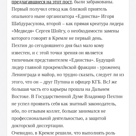
предлагавшиеся на этот пост
, были забракованы.
Первый получил отвод как близкий приятель
опального ныне организатора «Единства» Игоря
Шабдурасулова, второй – как прямая креатура лидера
«Медведя» Сергея Шойгу, о необходимости замены
которого говорят в Кремле не первый день.
Пехтин до сегодняшнего дня был мало кому
известен, и с этой точки зрения он является
типичным представителем «Единства». Будущий
лидер главной прокремлЈвской фракции - уроженец
Ленинграда и майор, но трудно сказать, следует ли из
этого, что он – друг Путина и офицер КГБ. ВсЈ же
большая часть его карьеры прошла на Дальнем
Востоке. В Государственной Думе Владимир Пехтин
не успел проявить себя как знатный законодатель,
ибо, по отзывам коллег, больше занимался не
профессиональной деятельностью, а защитой
докторской диссертации.
Очевидно, в Кремле решили, что выполнять роль