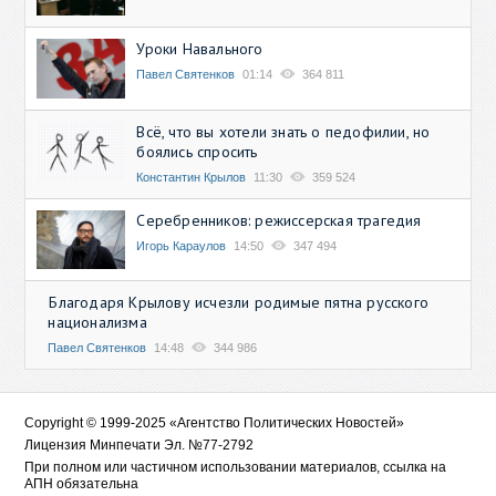
Уроки Навального
Павел Святенков
01:14
364 811
Всё, что вы хотели знать о педофилии, но
боялись спросить
Константин Крылов
11:30
359 524
Серебренников: режиссерская трагедия
Игорь Караулов
14:50
347 494
Благодаря Крылову исчезли родимые пятна русского
национализма
Павел Святенков
14:48
344 986
Copyright © 1999-2025 «Агентство Политических Новостей»
Лицензия Минпечати Эл. №77-2792
При полном или частичном использовании материалов, ссылка на
АПН обязательна