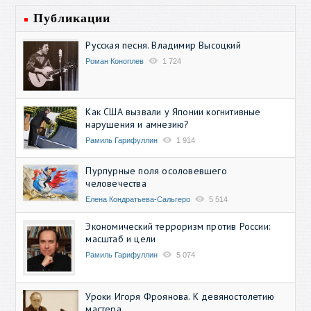
Публикации
Русская песня. Владимир Высоцкий
Роман Коноплев
1 724
Как США вызвали у Японии когнитивные
нарушения и амнезию?
Рамиль Гарифуллин
1 914
Пурпурные поля осоловевшего
человечества
Елена Кондратьева-Сальгеро
5 514
Экономический терроризм против России:
масштаб и цели
Рамиль Гарифуллин
5 074
Уроки Игоря Фроянова. К девяностолетию
мастера