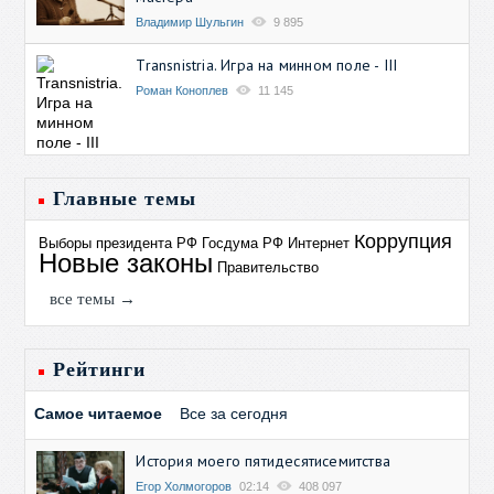
Владимир Шульгин
9 895
Transnistria. Игра на минном поле - III
Роман Коноплев
11 145
Главные темы
Коррупция
Выборы президента РФ
Госдума РФ
Интернет
Новые законы
Правительство
все темы →
Рейтинги
Самое читаемое
Все за сегодня
История моего пятидесятисемитства
Егор Холмогоров
02:14
408 097