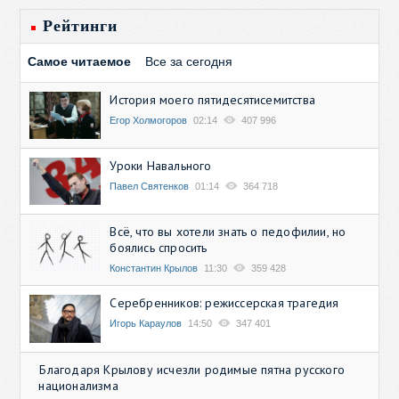
Рейтинги
Самое читаемое
Все за сегодня
История моего пятидесятисемитства
Егор Холмогоров
02:14
407 996
Уроки Навального
Павел Святенков
01:14
364 718
Всё, что вы хотели знать о педофилии, но
боялись спросить
Константин Крылов
11:30
359 428
Серебренников: режиссерская трагедия
Игорь Караулов
14:50
347 401
Благодаря Крылову исчезли родимые пятна русского
национализма