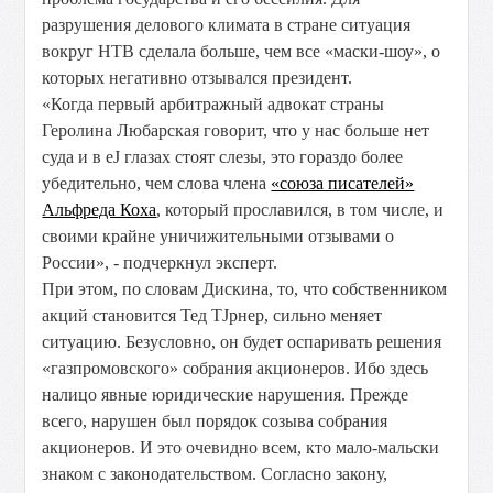
разрушения делового климата в стране ситуация
вокруг НТВ сделала больше, чем все «маски-шоу», о
которых негативно отзывался президент.
«Когда первый арбитражный адвокат страны
Геролина Любарская говорит, что у нас больше нет
суда и в еЈ глазах стоят слезы, это гораздо более
убедительно, чем слова члена
«союза писателей»
Альфреда Коха
, который прославился, в том числе, и
своими крайне уничижительными отзывами о
России», - подчеркнул эксперт.
При этом, по словам Дискина, то, что собственником
акций становится Тед ТЈрнер, сильно меняет
ситуацию. Безусловно, он будет оспаривать решения
«газпромовского» собрания акционеров. Ибо здесь
налицо явные юридические нарушения. Прежде
всего, нарушен был порядок созыва собрания
акционеров. И это очевидно всем, кто мало-мальски
знаком с законодательством. Согласно закону,