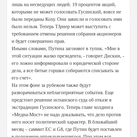
лишь на несведущих людей. 19 процентов акций,
которыми не может голосовать Гусинский, вовсе не
были переданы Коху. Они зависли и голосовать ими
было нельзя. Теперь ТЈрнер может выступить с
требованием отмены решения собрания акционеров
и будет совершенно прав.
Иными словами, Путина загоняют в тупик. «Мне в
этой ситуации жалко президента, - говорит Дискин, -
его ложно информировали о юридической стороне
дела, а все битые горшки собираются списывать за
его счет».
На этом фоне за рубежом также будут
разворачиваться неблагоприятные события. Еще
предстоит решение испанского суда об отказе в
экстрадиции Гусинского. Теперь главе холдинга
«Медиа-Мост» не надо доказывать, что дело против
него носит политический характер. В ближайший
месяц – саммит ЕС и G8, где Путин будет поставлен
в положение оправдывающегося. При этом вся