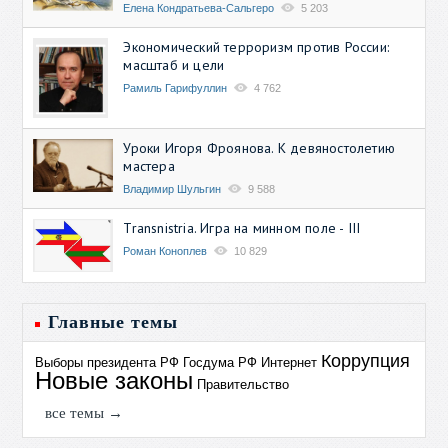
Елена Кондратьева-Сальгеро
5 203
Экономический терроризм против России:
масштаб и цели
Рамиль Гарифуллин
4 762
Уроки Игоря Фроянова. К девяностолетию
мастера
Владимир Шульгин
9 588
Transnistria. Игра на минном поле - III
Роман Коноплев
10 829
Главные темы
Коррупция
Выборы президента РФ
Госдума РФ
Интернет
Новые законы
Правительство
все темы →