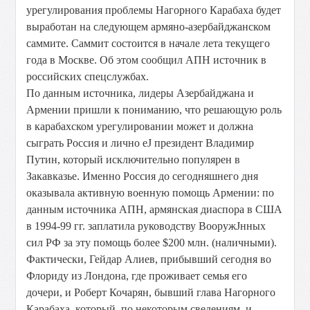
урегулирования проблемы Нагорного Карабаха будет
выработан на следующем армяно-азербайджанском
саммите. Саммит состоится в начале лета текущего
года в Москве. Об этом сообщил АПН источник в
российских спецслужбах.
По данным источника, лидеры Азербайджана и
Армении пришли к пониманию, что решающую роль
в карабахском урегулировании может и должна
сыграть Россия и лично еЈ президент Владимир
Путин, который исключительно популярен в
Закавказье. Именно Россия до сегодняшнего дня
оказывала активную военную помощь Армении: по
данным источника АПН, армянская диаспора в США
в 1994-99 гг. заплатила руководству ВооружЈнных
сил РФ за эту помощь более $200 млн. (наличными).
Фактически, Гейдар Алиев, прибывший сегодня во
Флориду из Лондона, где проживает семья его
дочери, и Роберт Кочарян, бывший глава Нагорного
Карабаха, который, по некоторым сведениям, и