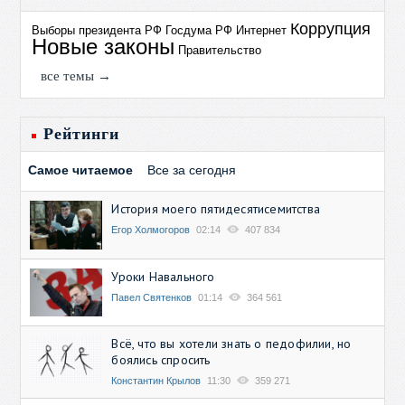
Коррупция
Выборы президента РФ
Госдума РФ
Интернет
Новые законы
Правительство
все темы →
Рейтинги
Самое читаемое
Все за сегодня
История моего пятидесятисемитства
Егор Холмогоров
02:14
407 834
Уроки Навального
Павел Святенков
01:14
364 561
Всё, что вы хотели знать о педофилии, но
боялись спросить
Константин Крылов
11:30
359 271