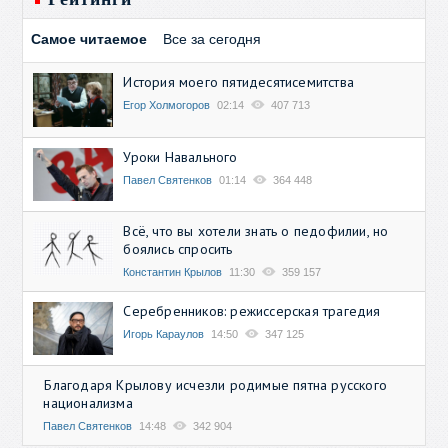
Самое читаемое
Все за сегодня
История моего пятидесятисемитства
Егор Холмогоров
02:14
407 713
Уроки Навального
Павел Святенков
01:14
364 448
Всё, что вы хотели знать о педофилии, но
боялись спросить
Константин Крылов
11:30
359 157
Серебренников: режиссерская трагедия
Игорь Караулов
14:50
347 125
Благодаря Крылову исчезли родимые пятна русского
национализма
Павел Святенков
14:48
342 904