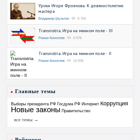
Уроки Игоря Фроянова. К девяностолетию
мастера
Владимир Шульгин
8 759
Transnistria. Игра на минном поле - III
Роман Коноплев
9 978
Transnistria. Игра на минном поле - II
Роман Коноплев
10 938
Главные темы
Коррупция
Выборы президента РФ
Госдума РФ
Интернет
Новые законы
Правительство
все темы →
Рейтинги