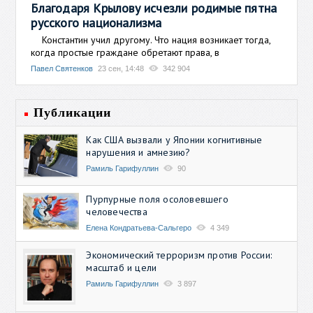
Благодаря Крылову исчезли родимые пятна
русского национализма
Константин учил другому. Что нация возникает тогда,
когда простые граждане обретают права, в
Павел Святенков
23 сен, 14:48
342 904
Публикации
Как США вызвали у Японии когнитивные
нарушения и амнезию?
Рамиль Гарифуллин
90
Пурпурные поля осоловевшего
человечества
Елена Кондратьева-Сальгеро
4 349
Экономический терроризм против России:
масштаб и цели
Рамиль Гарифуллин
3 897