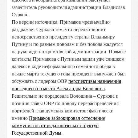
заместитель руководителя администрации Владислав
Сурков.
По версии источника, Примаков чрезвычайно
раздражает Суркова тем, что нередко звонит
непосредственно президенту страны Владимиру
Путину и по разным поводам и без повода жалуется
на руководство кремлЈвской администрации. Прямые
контакты Примакова с Путиным зашли уже слишком
далеко: в ходе неформального семейного обеда в
начале марта текущего года президент вынужден был
обсуждать с лидером ОВР
перспективы назначения
последнего на место Александра Волошина
.
Решительно не порадовала Волошина – Суркова и
позиция главы ОВР по поводу перераспределения
портфелей глав думских комитетов: фактически
именно
Примаков заблокировал оттеснение
коммунистов от ряда ключевых структур
Государственной Думы
.