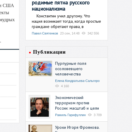
родимые пятна русского
сти США
национализма
ъекты
Константин учил другому. Что
емудрых
нация возникает тогда, когда простые
граждане обретают права, в
Павел Святенков
23 сен, 14:48
342 556
.
Публикации
Пурпурные поля
осоловевшего
человечества
Елена Кондратьева-Сальгеро
4 160
Экономический
терроризм против
России: масштаб и цели
Рамиль Гарифуллин
3 709
Уроки Игоря Фроянова.