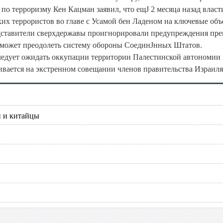
 по терроризму Кен Кацман заявил, что ещЈ 2 месяца назад вла
х террористов во главе с Усамой бен Ладеном на ключевые об
ставители сверхдержавы проигнорировали предупреждения пр
е сможет преодолеть систему обороны СоединЈнных Штатов.
ледует ожидать оккупации территории Палестинской автономии
ивается на экстренном совещании членов правительства Израиля
и и китайцы