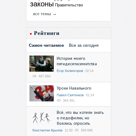
законы
Правительство
все темы →
Рейтинги
Самое читаемое
Все за сегодня
История моего
пятидесятисемитства
Егор Холмогоров
02:14
407 650
Уроки Навального
Павел Святенков
01:14
364 391
Всё, что вы хотели знать
о педофилии, но
боялись спросить
Константин Крылов
11:30
359 096