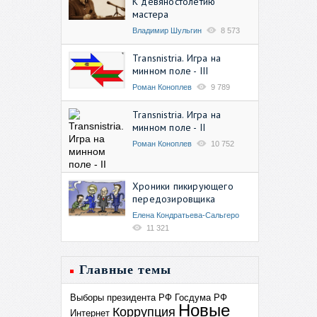
К девяностолетию
мастера
Владимир Шульгин
8 573
Transnistria. Игра на
минном поле - III
Роман Коноплев
9 789
Transnistria. Игра на
минном поле - II
Роман Коноплев
10 752
Хроники пикирующего
передозировщика
Елена Кондратьева-Сальгеро
11 321
Главные темы
Выборы президента РФ
Госдума РФ
Новые
Коррупция
Интернет