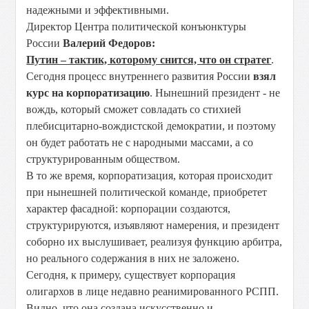
надежными и эффективными.
Директор Центра политической конъюнктуры
России
Валерий Федоров:
Путин – тактик, которому снится, что он стратег
.
Сегодня процесс внутреннего развития России
взял
курс на корпоратизацию
. Нынешний президент - не
вождь, который сможет совладать со стихией
плебисцитарно-вождистской демократии, и поэтому
он будет работать не с народными массами, а со
структурированным обществом.
В то же время, корпоратизация, которая происходит
при нынешней политической команде, приобретет
характер фасадной: корпорации создаются,
структурируются, изъявляют намерения, и президент
соборно их выслушивает, реализуя функцию арбитра,
но реального содержания в них не заложено.
Сегодня, к примеру, существует корпорация
олигархов в лице недавно реанимированного РСПП.
Видно, что она создана искусственно и