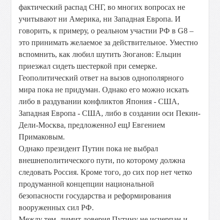
фактический распад СНГ, во многих вопросах не
учитывают ни Америка, ни Западная Европа. И
говорить, к примеру, о реальном участии РФ в G8 –
это принимать желаемое за действительное. Уместно
вспомнить, как любил шутить Зюганов: Ельцин
приезжал сидеть шестеркой при семерке.
Геополитический ответ на вызов однополярного
мира пока не придуман. Однако его можно искать
либо в раздувании конфликтов Япония - США,
Западная Европа - США, либо в создании оси Пекин-
Дели-Москва, предложенноЈ ещЈ Евгением
Примаковым.
Однако президент Путин пока не выбрал
внешнеполитического пути, по которому должна
следовать Россия. Кроме того, до сих пор нет четко
продуманной концепции национальной
безопасности государства и реформирования
вооруженных сил РФ.
Между тем, лимит доверия Путину не исчерпан и