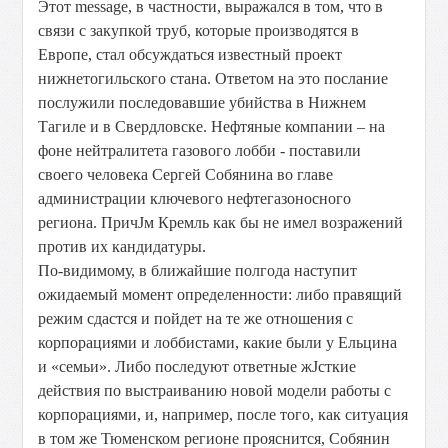
Этот message, в частности, выражался в том, что в
cвязи с закупкой труб, которые производятся в
Европе, стал обсуждаться известный проект
нижнетогильского стана. Ответом на это послание
послужили последовавшие убийства в Нижнем
Тагиле и в Свердловске. Нефтяные компании – на
фоне нейтралитета газового лобби - поставили
своего человека Сергей Собянина во главе
администрации ключевого нефтегазоносного
региона. ПричЈм Кремль как бы не имел возражений
против их кандидатуры.
По-видимому, в ближайшие полгода наступит
ожидаемый момент определенности: либо правящий
режим сдастся и пойдет на те же отношения с
корпорациями и лоббистами, какие были у Ельцина
и «семьи». Либо последуют ответные жЈсткие
действия по выстраиванию новой модели работы с
корпорациями, и, например, после того, как ситуация
в том же Тюменском регионе прояснится, Собянин