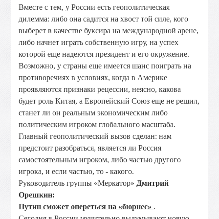
Вместе с тем, у России есть геополитическая
дилемма: либо она садится на хвост той силе, кого
выберет в качестве буксира на международной арене,
либо начнет играть собственную игру, на успех
которой еще надеются президент и его окружение.
Возможно, у страны еще имеется шанс поиграть на
противоречиях в условиях, когда в Америке
проявляются признаки рецессии, неясно, какова
будет роль Китая, а Европейский Союз еще не решил,
станет ли он реальным экономическим либо
политическим игроком глобального масштаба.
Главный геополитический вызов сделан: нам
предстоит разобраться, является ли Россия
самостоятельным игроком, либо частью другого
игрока, и если частью, то - какого.
Руководитель группы «Меркатор»
Дмитрий
Орешкин:
Путин сможет опереться на «бюрнес»
.
Сегодня в России мучительно выдумывают новую