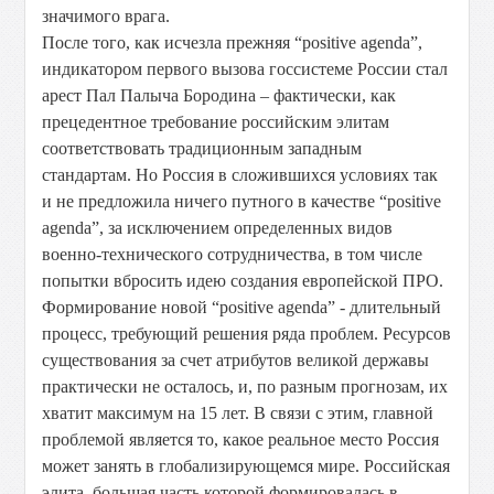
значимого врага.
После того, как исчезла прежняя “positive agenda”,
индикатором первого вызова госсистеме России стал
арест Пал Палыча Бородина – фактически, как
прецедентное требование российским элитам
соответствовать традиционным западным
стандартам. Но Россия в сложившихся условиях так
и не предложила ничего путного в качестве “positive
agenda”, за исключением определенных видов
военно-технического сотрудничества, в том числе
попытки вбросить идею создания европейской ПРО.
Формирование новой “positive agenda” - длительный
процесс, требующий решения ряда проблем. Ресурсов
существования за счет атрибутов великой державы
практически не осталось, и, по разным прогнозам, их
хватит максимум на 15 лет. В связи с этим, главной
проблемой является то, какое реальное место Россия
может занять в глобализирующемся мире. Российская
элита, большая часть которой формировалась в