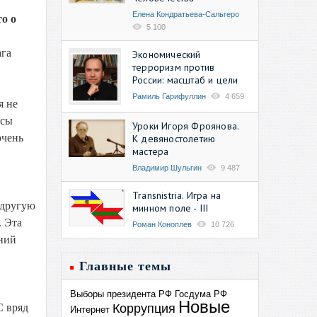
Елена Кондратьева-Сальгеро
о о
5 100
ага
Экономический
терроризм против
России: масштаб и цели
Рамиль Гарифуллин
4 659
я не
есы
Уроки Игоря Фроянова.
очень
К девяностолетию
мастера
Владимир Шульгин
9 487
Transnistria. Игра на
 другую
минном поле - III
. Эта
Роман Коноплев
10 726
шний
Главные темы
Выборы президента РФ
Госдума РФ
Новые
Коррупция
С вряд
Интернет