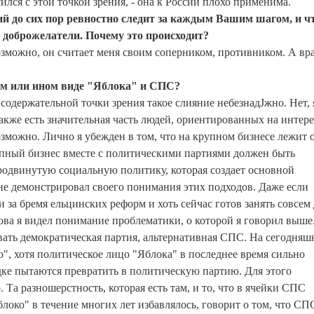
сился с этой точкой зрения, - она к России плохо применима.
ий до сих пор ревностно следит за каждым Вашим шагом, и чт
 доброжелатели. Почему это происходит?
 Возможно, он считает меня своим соперником, противником. А вр
ом или ином виде "Яблока" и СПС?
содержательной точки зрения такое слияние небезнадЈжно. Нет, 
акже есть значительная часть людей, ориентированных на интер
озможно. Лично я убежден в том, что на крупном бизнесе лежит 
упный бизнес вместе с политическими партиями должен быть
родвинутую социальную политику, которая создает основной
 демонстрировал своего понимания этих подходов. Даже если
и за бремя ельцинских реформ и хоть сейчас готов занять совсем
а я видел понимание проблематики, о которой я говорил выше
овать демократическая партия, альтернативная СПС. На сегодня
", хотя политическое лицо "Яблока" в последнее время сильно
дке пытаются превратить в политическую партию. Для этого
. Та разношерстность, которая есть там, и то, что в ячейки СПС
блоко" в течение многих лет избавлялось, говорит о том, что СП