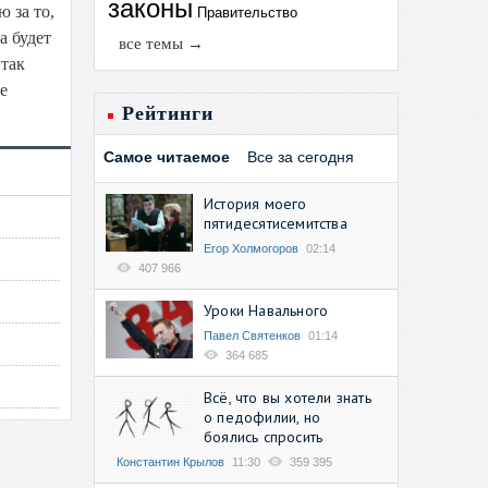
законы
 за то,
Правительство
а будет
все темы →
 так
е
Рейтинги
Самое читаемое
Все за сегодня
История моего
пятидесятисемитства
Егор Холмогоров
02:14
407 966
Уроки Навального
Павел Святенков
01:14
364 685
Всё, что вы хотели знать
о педофилии, но
боялись спросить
Константин Крылов
11:30
359 395