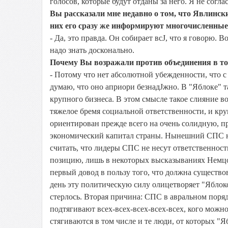
голосов, которые будут отданы за него. Я не согла
Вы рассказали мне недавно о том, что Явлинск
них его сразу же информируют многочисленные
- Да, это правда. Он собирает всЈ, что я говорю.
надо знать досконально.
Почему Вы возражали против объединения в т
- Потому что нет абсолютной убежденности, что с 
думаю, что оно априори безнадЈжно. В "Яблоке" т
крупного бизнеса. В этом смысле такое слияние в
тяжелое бремя социальной ответственности, и кр
ориентирован прежде всего на очень солидную, п
экономический капитал страны. Нынешний СПС не
считать, что лидеры СПС не несут ответственност
позицию, лишь в некоторых высказываниях Немцов
первый довод в пользу того, что должна существ
день эту политическую силу олицетворяет "Яблоко
стерлось. Вторая причина: СПС в авральном поря
подтягивают всех-всех-всех-всех-всех, кого можно
стягиваются в том числе и те люди, от которых "Я