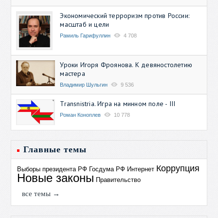
Экономический терроризм против России:
масштаб и цели
Рамиль Гарифуллин
4 708
Уроки Игоря Фроянова. К девяностолетию
мастера
Владимир Шульгин
9 536
Transnistria. Игра на минном поле - III
Роман Коноплев
10 778
Главные темы
Коррупция
Выборы президента РФ
Госдума РФ
Интернет
Новые законы
Правительство
все темы →