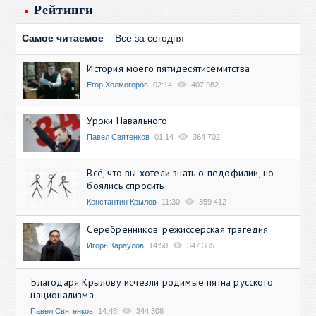
Рейтинги
Самое читаемое
Все за сегодня
История моего пятидесятисемитства
Егор Холмогоров
02:14
407 982
Уроки Навального
Павел Святенков
01:14
364 702
Всё, что вы хотели знать о педофилии, но
боялись спросить
Константин Крылов
11:30
359 412
Серебренников: режиссерская трагедия
Игорь Караулов
14:50
347 385
Благодаря Крылову исчезли родимые пятна русского
национализма
Павел Святенков
14:48
344 308