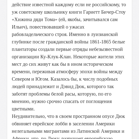
действие известной каждому если не российскому, то
уж советскому школьнику книги Гариетт Бичер-Стоу
«Хижина дяди Тома» (ей, якобы, зачитывался сам
Ильич), повествовавшей о ужасах
рабовладельческого строя. Именно в луизианской
глубинке после гражданской войны 1861-1865 белые
плантаторы создали первые отряды небезызвестной
организации Ку-Клук-Клан. Некоторые жители этих
мест до сих живут как бы в ином историческом
времени, переживая атмосферу эпохи войны между
Севером и Югом. Казалось бы, к числу подобных
людей принадлежит и Дэвид Дюк, которого так
заботят проблемы белой расы, которую, по его
мнению, нужно срочно спасать от поглощения
цветными.
Неудивительно, что в своем пространном опусе Дюк
обвиняет еврейское лобби в заселении Америки
нелегальными мигрантами из Латинской Америки и
Африки, что, по Дюку, разрушает европейскую