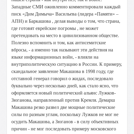
Западные СМИ оживленно комментировали каждый
писк «Дим Димыча» Васильева (лидера «Памяти» –
АПН) и Баркашова , делая выводы о том, что страна,
где готовят еврейские погромы , не может
претендовать на место в цивилизованном обществе.
Полезно вспомнить и том, как антисемитские
вбросы, - а именно так называют эти действия на
языке информационных войн, - влияли на
внутриполитическую ситуацию в России. К примеру,
скандальное заявление Макашова в 1998 году, где
отставной генерал говорил о жидах, последовало
буквально через несколько дней, как стало ясно, что
оформляется новый политический альянс Лужков-
Зюганова, направленный против Кремля. Демарш
Макашова резко развел две мощные политические
силы по разным углам, поскольку Лужков не мог не
осудить Макашова, а Зюганов - в силу объективных
причин - не мог последовать примеру московского