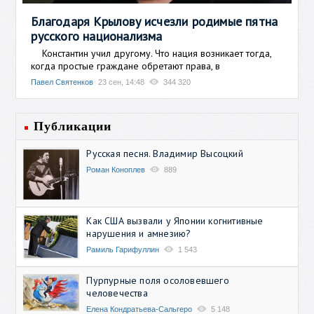
Благодаря Крылову исчезли родимые пятна
русского национализма
Константин учил другому. Что нация возникает тогда,
когда простые граждане обретают права, в
Павел Святенков
23 сен, 14:48
344 320
Публикации
Русская песня. Владимир Высоцкий
Роман Коноплев
889
Как США вызвали у Японии когнитивные
нарушения и амнезию?
Рамиль Гарифуллин
1 543
Пурпурные поля осоловевшего
человечества
Елена Кондратьева-Сальгеро
5 148