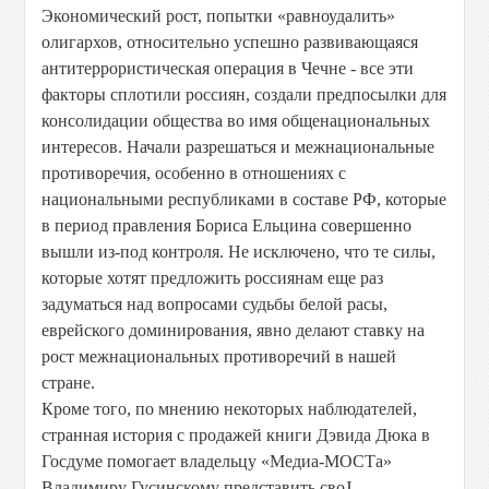
Экономический рост, попытки «равноудалить»
олигархов, относительно успешно развивающаяся
антитеррористическая операция в Чечне - все эти
факторы сплотили россиян, создали предпосылки для
консолидации общества во имя общенациональных
интересов. Начали разрешаться и межнациональные
противоречия, особенно в отношениях с
национальными республиками в составе РФ, которые
в период правления Бориса Ельцина совершенно
вышли из-под контроля. Не исключено, что те силы,
которые хотят предложить россиянам еще раз
задуматься над вопросами судьбы белой расы,
еврейского доминирования, явно делают ставку на
рост межнациональных противоречий в нашей
стране.
Кроме того, по мнению некоторых наблюдателей,
странная история с продажей книги Дэвида Дюка в
Госдуме помогает владельцу «Медиа-МОСТа»
Владимиру Гусинскому представить своЈ