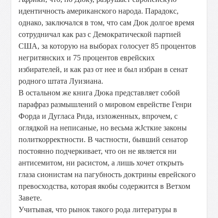
идентичность американского народа. Парадокс,
однако, заключался в том, что сам Дюк долгое время
сотрудничал как раз с Демократической партией
США, за которую на выборах голосует 85 процентов
негритянских и 75 процентов еврейских
избирателей, и как раз от нее и был избран в сенат
родного штата Луизиана.
В остальном же книга Дюка представляет собой
парафраз размышлений о мировом еврействе Генри
Форда и Дугласа Рида, изложенных, впрочем, с
оглядкой на неписаные, но весьма жЈсткие законы
политкорректности. В частности, бывший сенатор
постоянно подчеркивает, что он не является ни
антисемитом, ни расистом, а лишь хочет открыть
глаза сионистам на пагубность доктрины еврейского
превосходства, которая якобы содержится в Ветхом
Завете.
Учитывая, что рынок такого рода литературы в