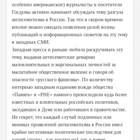
особенно американские) журналисты и посетители
Госдумы активно начинают обсуждать тему разгула
антисемитизма в России. Так что в скором времени
вполне можно ожидать появления целой волны
публикаций и информационных сюжетов на эту тему
в западных СМИ.
Западная пресса и раньше любила раскручивать эту
тему, выдавая антисемитские демарши
маловлиятельных и маргинальных личностей за
масштабное общественное явление и говоря об
опасности «русского фашизма». По количеству
интервью западным изданиям вожди общества
«Память» и «РНЕ» намного превосходили куда более
известных и влиятельных российских политиков,
заседавших в Думе или работавших в правительстве.
Не секрет, что каждый случай подлинных или
мнимых проявлений антисемитизма в России имел
крайне негативные политические последствия для
нашей страны - как внутри неЈ, так и вовне.