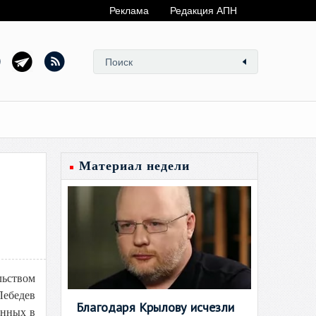
Реклама
Редакция АПН
Материал недели
льством
ебедев
Благодаря Крылову исчезли
енных в