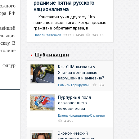
родимые пятна русского
можного
национализма
рора РФ
Константин учил другому. Что
нация возникает тогда, когда простые
граждане обретают права, в
овейшей
елляция
Павел Святенков
23 сен, 14:48
343 095
скву. В
столице
Публикации
х фигур
Как США вызвали у
Японии когнитивные
нарушения и амнезию?
Рамиль Гарифуллин
504
Пурпурные поля
осоловевшего
человечества
Елена Кондратьева-Сальгеро
4 455
Экономический
терроризм против