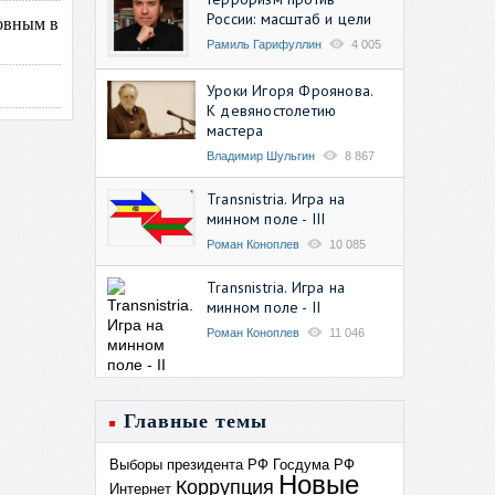
России: масштаб и цели
овным в
Рамиль Гарифуллин
4 005
Уроки Игоря Фроянова.
К девяностолетию
мастера
Владимир Шульгин
8 867
Transnistria. Игра на
минном поле - III
Роман Коноплев
10 085
Transnistria. Игра на
минном поле - II
Роман Коноплев
11 046
Главные темы
Выборы президента РФ
Госдума РФ
Новые
Коррупция
Интернет