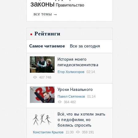
законы
Правительство
все темы →
Рейтинги
Самое читаемое
Все за сегодня
История моего
пятидесятисемитства
Егор Холмогоров
02:14
407 748
Уроки Навального
Павел Святенков
01:14
364 482
Всё, что вы хотели знать
о педофилии, но
боялись спросить
Константин Крылов
11:30
359 191