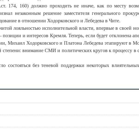
ст. 174, 160) должно проходить не иначе, как по месту воз
изнал незаконным решение заместителя генерального проку
дование в отношении Ходорковского и Лебедева в Чите.
читой лояльностью исполнительной власти, впервые в своей н
 позиции и интересов Кремля. Теперь, если будет отклонена ап
ии, Михаил Ходорковского и Платона Лебедева этапируют в Мо
й степени: внимание СМИ и политических кругов к процессу в 
ло состояться без теневой поддержки некоторых влиятельны