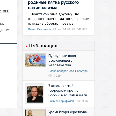
родимые пятна русского
национализма
ания)
Константин учил другому. Что
нация возникает тогда, когда простые
граждане обретают права, в
та,
одном
Павел Святенков
23 сен, 14:48
342 675
Публикации
Пурпурные поля
осоловевшего
человечества
Елена Кондратьева-Сальгеро
4 219
Экономический
терроризм против
России: масштаб и цели
Рамиль Гарифуллин
3 766
Уроки Игоря Фроянова.