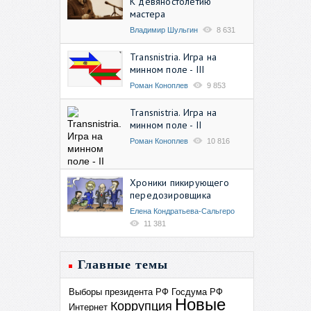
К девяностолетию
мастера
Владимир Шульгин
8 631
Transnistria. Игра на
минном поле - III
Роман Коноплев
9 853
Transnistria. Игра на
минном поле - II
Роман Коноплев
10 816
Хроники пикирующего
передозировщика
Елена Кондратьева-Сальгеро
11 381
Главные темы
Выборы президента РФ
Госдума РФ
Новые
Коррупция
Интернет