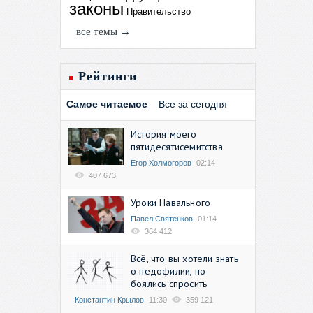
законы
Правительство
все темы →
Рейтинги
Самое читаемое
Все за сегодня
История моего
пятидесятисемитства
Егор Холмогоров
02:14
407 673
Уроки Навального
Павел Святенков
01:14
364 412
Всё, что вы хотели знать
о педофилии, но
боялись спросить
Константин Крылов
11:30
359 121