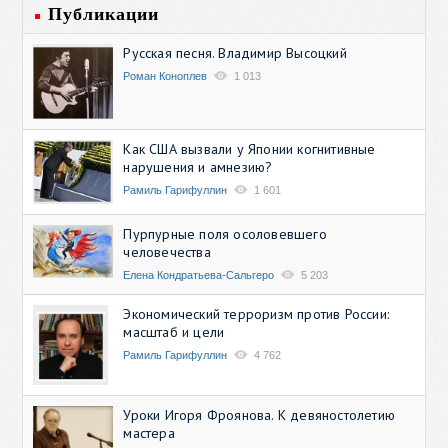
Публикации
Русская песня. Владимир Высоцкий
Роман Коноплев
1 013
Как США вызвали у Японии когнитивные
нарушения и амнезию?
Рамиль Гарифуллин
1 601
Пурпурные поля осоловевшего
человечества
Елена Кондратьева-Сальгеро
5 203
Экономический терроризм против России:
масштаб и цели
Рамиль Гарифуллин
4 762
Уроки Игоря Фроянова. К девяностолетию
мастера