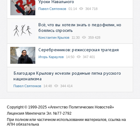
Уроки Навального
Павел Святенков
01:14
364 718
Всё, что вы хотели знать о педофилии, но
боялись спросить
Константин Крылов
11:30
359 428
Серебренников: режиссерская трагедия
Игорь Караулов
14:50
347 401
Благодаря Крылову исчезли родимые пятна русского
национализма
Павел Святенков
14:48
344 414
Copyright © 1999-2025 «Агентство Политических Новостей»
Лицензия Минпечати Эл. №77-2792
При полном или частичном использовании материалов, ссылка на
АПН обязательна