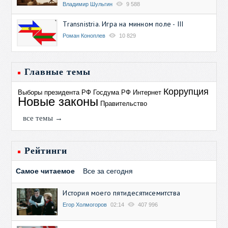
Владимир Шульгин
9 588
Transnistria. Игра на минном поле - III
Роман Коноплев
10 829
Главные темы
Коррупция
Выборы президента РФ
Госдума РФ
Интернет
Новые законы
Правительство
все темы →
Рейтинги
Самое читаемое
Все за сегодня
История моего пятидесятисемитства
Егор Холмогоров
02:14
407 996