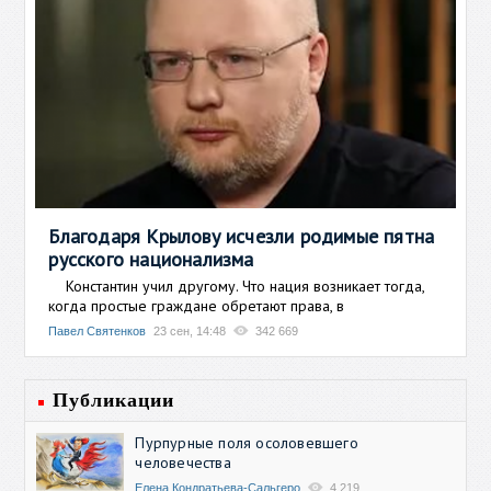
Благодаря Крылову исчезли родимые пятна
русского национализма
Константин учил другому. Что нация возникает тогда,
когда простые граждане обретают права, в
Павел Святенков
23 сен, 14:48
342 669
Публикации
Пурпурные поля осоловевшего
человечества
Елена Кондратьева-Сальгеро
4 219