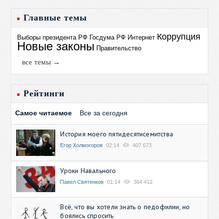
Главные темы
Коррупция
Выборы президента РФ
Госдума РФ
Интернет
Новые законы
Правительство
все темы →
Рейтинги
Самое читаемое
Все за сегодня
История моего пятидесятисемитства
Егор Холмогоров
02:14
407 673
Уроки Навального
Павел Святенков
01:14
364 412
Всё, что вы хотели знать о педофилии, но
боялись спросить