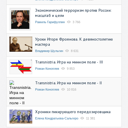
Экономический терроризм против России:
масштаб и цели
Рамиль Гарифуллин
3 766
Уроки Игоря Фроянова. К девяностолетию
мастера
Владимир Шульгин
8 631
Transnistria. Игра на минном поле - III
Роман Коноплев
9 853
Transnistria. Игра на минном поле - II
Роман Коноплев
10 816
Хроники пикирующего передозировщика
Елена Кондратьева-Сальгеро
11 381