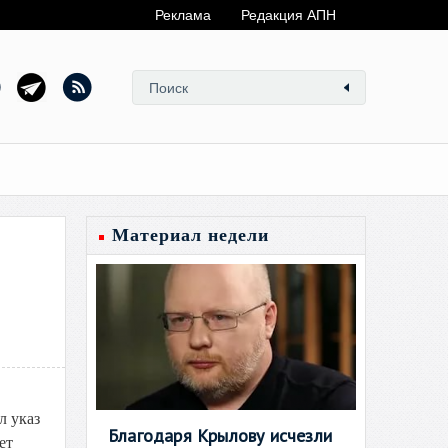
Реклама
Редакция АПН
Материал недели
л указ
Благодаря Крылову исчезли
ет