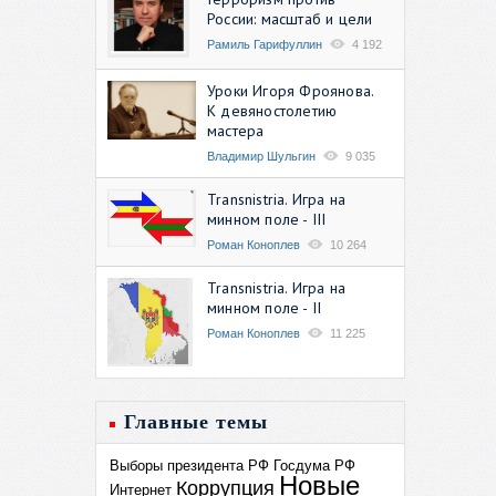
России: масштаб и цели
Рамиль Гарифуллин
4 192
Уроки Игоря Фроянова.
К девяностолетию
мастера
Владимир Шульгин
9 035
Transnistria. Игра на
минном поле - III
Роман Коноплев
10 264
Transnistria. Игра на
минном поле - II
Роман Коноплев
11 225
Главные темы
Выборы президента РФ
Госдума РФ
Новые
Коррупция
Интернет