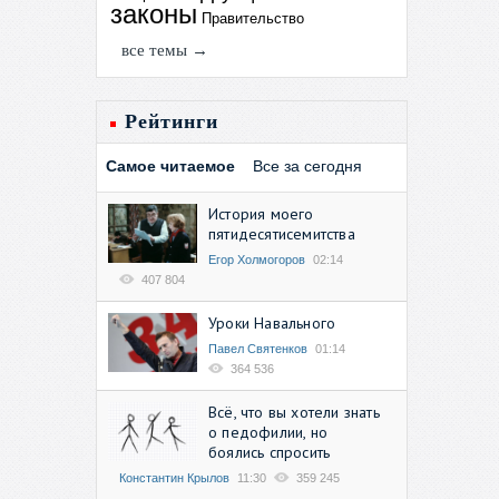
законы
Правительство
все темы →
Рейтинги
Самое читаемое
Все за сегодня
История моего
пятидесятисемитства
Егор Холмогоров
02:14
407 804
Уроки Навального
Павел Святенков
01:14
364 536
Всё, что вы хотели знать
о педофилии, но
боялись спросить
Константин Крылов
11:30
359 245