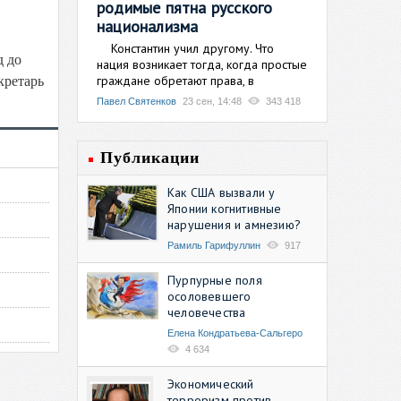
родимые пятна русского
национализма
Константин учил другому. Что
д до
нация возникает тогда, когда простые
граждане обретают права, в
кретарь
Павел Святенков
23 сен, 14:48
343 418
Публикации
Как США вызвали у
Японии когнитивные
нарушения и амнезию?
Рамиль Гарифуллин
917
Пурпурные поля
осоловевшего
человечества
Елена Кондратьева-Сальгеро
4 634
Экономический
терроризм против