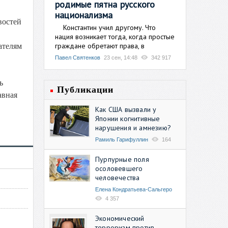
родимые пятна русского
национализма
востей
Константин учил другому. Что
нация возникает тогда, когда простые
граждане обретают права, в
ателям
Павел Святенков
23 сен, 14:48
342 917
ь
Публикации
авная
Как США вызвали у
Японии когнитивные
нарушения и амнезию?
Рамиль Гарифуллин
164
Пурпурные поля
осоловевшего
человечества
Елена Кондратьева-Сальгеро
4 357
Экономический
терроризм против