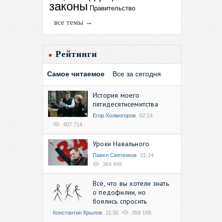
законы
Правительство
все темы →
Рейтинги
Самое читаемое
Все за сегодня
История моего
пятидесятисемитства
Егор Холмогоров
02:14
407 714
Уроки Навального
Павел Святенков
01:14
364 449
Всё, что вы хотели знать
о педофилии, но
боялись спросить
Константин Крылов
11:30
359 158