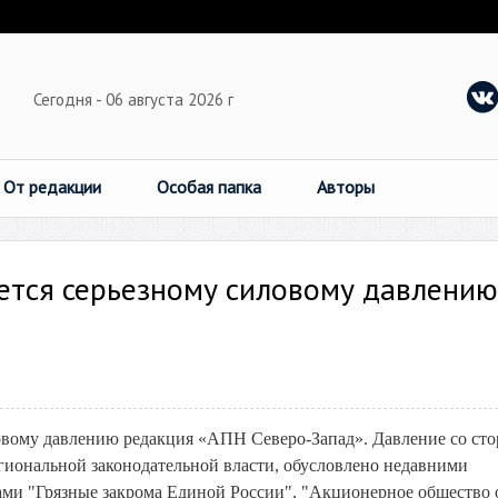
Сегодня - 06 августа 2026 г
От редакции
Особая папка
Авторы
ется серьезному силовому давлению
ловому давлению редакция «АПН Северо-Запад». Давление со ст
егиональной законодательной власти, обусловлено недавними
ами "Грязные закрома Единой России", "Акционерное общество 