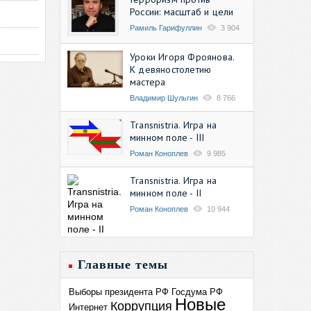
России: масштаб и цели
Рамиль Гарифуллин
3 904
Уроки Игоря Фроянова.
К девяностолетию
мастера
Владимир Шульгин
8 766
Transnistria. Игра на
минном поле - III
Роман Коноплев
9 985
Transnistria. Игра на
минном поле - II
Роман Коноплев
10 944
Главные темы
Выборы президента РФ
Госдума РФ
Новые
Коррупция
Интернет