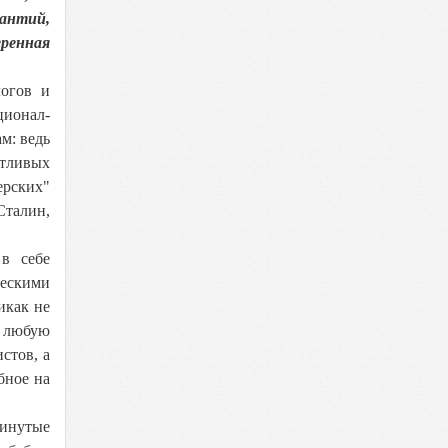
антий,
ренная
логов и
ионал-
м: ведь
тливых
ерских"
Сталин,
в себе
ческими
икак не
т любую
стов, а
бное на
винутые