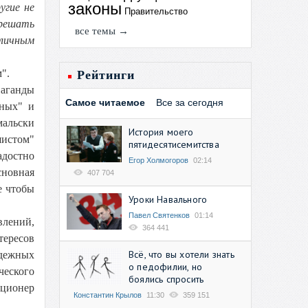
законы
угие не
Правительство
решать
все темы →
личным
".
Рейтинги
паганды
Самое читаемое
Все за сегодня
тных" и
альски
История моего
шистом"
пятидесятисемитства
адостно
Егор Холмогоров
02:14
сновная
407 704
е чтобы
Уроки Навального
Павел Святенков
01:14
влений,
364 441
тересов
Всё, что вы хотели знать
одежных
о педофилии, но
еского
боялись спросить
кционер
Константин Крылов
11:30
359 151