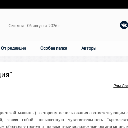
Сегодня - 06 августа 2026 г
От редакции
Особая папка
Авторы
ция”
Рэм Ла
ндистской машины) в сторону использования соответствующим 
ей, являя собой повышенную чувствительность “кремлевс
ым образом затронул и провластные молодежные организации, 