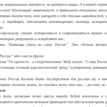
а национальные интересы, за интересы нации. А в нашей стран
усских! Настоящий националист, в правильном понимании этого
тинно богата тем, что вмещает в себе столько народностей, 
р и традиций, обеспечивая неповторимую палитру историч
а.
о-прежнему стоит остерегаться и сопротивляться таким с
 которые разрушает и оскорбляют нас..
ки “Кавказца убили во славу России”. Это сделали экстр
России” это совсем другое.
атьи "От протеста – к сопротивлению. Мой лозунг: “Слава России
утинцам готовый идеологический тренд "(суверенная) демократ
 что Россия должна быть государством для русских (ну а как
 стране должны жить, не стыдясь того, что они — русские, не 
ист
.
того, насколько полно массы народа будут вовлечены в 
 является критически важным фактором для обеспечения права р