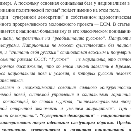
мер). А поскольку основная социальная база у национализма в
минание политической почвы" пойдет именно на этом поле.
пции "суверенной демократии" в собственном идеологическо
ейного прокремлевского молодежного проекта
—
ЕСМ. В статье
ивается к национал-большевизму (в его классическом понимании
ь шаги, направленные на “реабилитацию русского”. Патриот
руктурами. Патриотизм не может существовать без национ
я, и “считать себя русским” становиться важным и популярны
момента развала СССР. “Русское” — не маргиналия, это святое
громное достижение, что об этом начали заявлять в Кремле
 национальная идея и условия, в которых русский челове
 стесняться.
вляет о необходимости создания сильного конкурентоспо
льной идеей, системой управления и социальными гаранти
, обладающей, по словам Суркова, “интеллектуальным лиде
анной открытой экономикой и умением защищаться”. При б
нной демократии”.
“Суверенная демократия” = национальная
рактеризовать новую идеологию следующим образом. Предл
 укреплению суверенитета и развитию национальной и