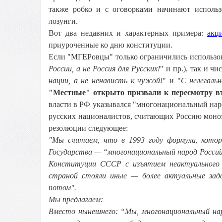
также робко и с оговорками начинают использ
лозунги.
Вот два недавних и характерных примера:
акц
приуроченные ко дню конституции.
Если "МГЕРовцы" только ограничились использов
России, а не Россия для Русских!
" и пр.), так и ч
нации, а не ненависть к чужой!
" и "
С нелегаль
"Местные" открыто призвали к пересмотру в
власти в РФ указывался "многонациональный нар
русских националистов, считающих Россию моно
резолюции следующее:
"Мы считаем, что в 1993 году формула, котор
Государства — “многонациональный народ Россий
Конституции СССР с изъятием неактуального 
страной стояли иные — более актуальные зад
потом".
Мы предлагаем:
Вместо нынешнего: “Мы, многонациональный наро