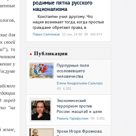
родимые пятна русского
ашенные
национализма
Константин учил другому. Что
ологов,
нация возникает тогда, когда простые
граждане обретают права, в
кие для
Павел Святенков
23 сен, 14:48
342 874
к своей
и!
"), то
Публикации
очником
жение у
Пурпурные поля
осоловевшего
Госдуме
человечества
Елена Кондратьева-Сальгеро
ийского
4 332
едакции
Экономический
д перед
терроризм против
ено "на
России: масштаб и цели
Рамиль Гарифуллин
3 881
 земле,
Уроки Игоря Фроянова.