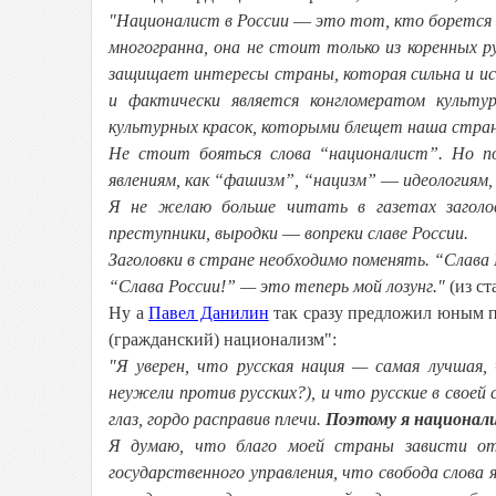
"Националист в России
—
это тот, кто борется з
многогранна, она не стоит только из коренных р
защищает интересы страны, которая сильна и ис
и фактически является конгломератом культу
культурных красок, которыми блещет наша стран
Не стоит бояться слова “националист”. Но п
явлениям, как “фашизм”, “нацизм”
—
идеологиям,
Я не желаю больше читать в газетах заголов
преступники, выродки
—
вопреки славе России.
Заголовки в стране необходимо поменять. “Слава 
“Слава России!” — это теперь мой лозунг."
(из ст
Ну а
Павел Данилин
так сразу предложил юным п
(гражданский) национализм":
"Я уверен, что русская нация — самая лучшая,
неужели против русских?), и что русские в своей
глаз, гордо расправив плечи.
Поэтому я национал
Я думаю, что благо моей страны зависти от 
государственного управления, что свобода слова