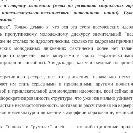
 в сторону экономики (меры по развитию социальных гар
нтеллектуально-технического потенциала нации). Суве
номика
".
рек". Только думаю я, что вся эта суета кремлевских идео
ь пропутинскому молодежному дискурсу значительный "нац
же не столько по идеологическим, сколько по кадровым причина
вских молодежных движениях фактически более нет талан
просто обречены быть запертыми в своих "евразийско-имп
априори не способны). А ведь кадры, как учил мудрый товарищ 
ративного ресурса, все эти движения, изначально несут 
ляют им стать серьезными и признанными другими полити
ной и привлекательной для молодежи идеологии, коей сейчас н
абюрократизированность структуры, что уже изначально убивае
дствие несамостоятельность, мотивация рассчитанная на карьери
ное номенклатурой движение в аморфное образование, неспосо
х, "наших" и "румолах" и etc. — это либо циничные прод