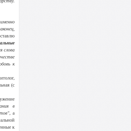
арству.
 именно
аконец,
оставлю
мальные
я слова
ачестве
юбовь к
толог,
ьная (с
ружение
вания в
тов"
, а
нальной
енные к