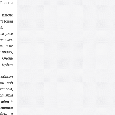
 России
м ключе
 "Новая
):
изм уже
ализма.
м, а не
 право,
. Очень
к будет
собного
ями под
рством,
лизком
 идея +
агается
деи, а