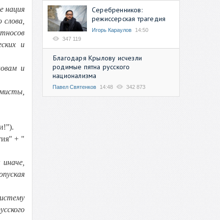
е нация
Серебренников:
режиссерская трагедия
 слова,
Игорь Караулов
14:50
этносов
347 119
еских и
Благодаря Крылову исчезли
родимые пятна русского
ловам и
национализма
Павел Святенков
14:48
342 873
емисты,
!”).
ия" + "
 иначе,
опуская
систему
усского