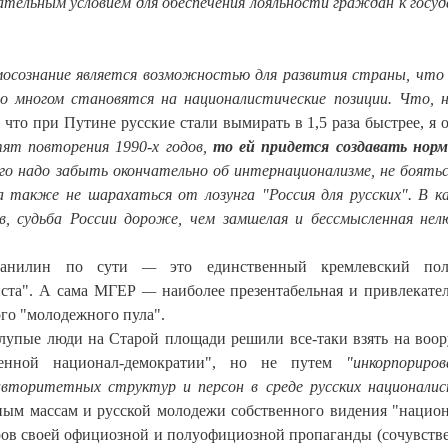
ательным условием для обеспечения лояльности граждан к госуд
осознание является возможностью для развития страны, что
 многом становятся на националистические позиции. Что, н
, что при Путине русские стали вымирать в 1,5 раза быстрее, я 
тят повторения 1990-х годов,
то ей придется создавать нор
ого надо забыть окончательно об интернационализме, не боятьс
 а также не шарахаться от лозунга "Россия для русских". В к
в, судьба России дороже, чем замшелая и бессмысленная нел
 Данилин по сути
—
это единственный кремлевский поли
иста". А сама МГЕР
—
наиболее презентабельная и привлекател
ого "молодежного пула".
глупые люди на Старой площади решили все-таки взять на воо
ренной национал-демократии", но не путем
"инкорпориро
вторитетных структур и персон в среде русских националис
ным массам и русской молодежи собственного видения "нацио
ров своей официозной и полуофициозной пропаганды (сочувств