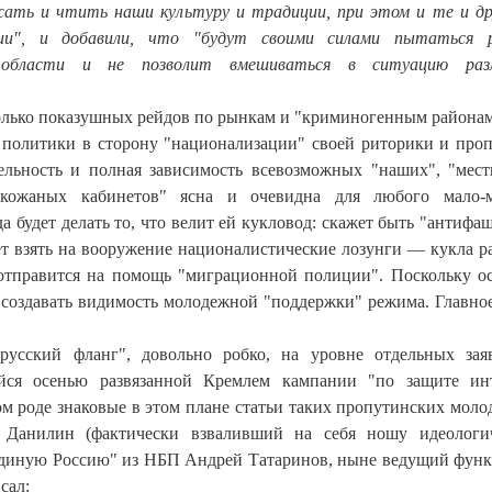
ать и чтить наши культуру и традиции, при этом и те и др
и", и добавили, что "будут своими силами пытаться 
 области и не позволит вмешиваться в ситуацию раз
колько показушных рейдов по рынкам и "криминогенным районам
политики в сторону "национализации" своей риторики и про
ельность и полная зависимость всевозможных "наших", "мес
"кожаных кабинетов" ясна и очевидна для любого мало-м
а будет делать то, что велит ей кукловод: скажет быть "антифа
ет взять на вооружение националистические лозунги — кукла р
отправится на помощь "миграционной полиции". Поскольку о
создавать видимость молодежной "поддержки" режима. Главно
русский фланг", довольно робко, на уровне отдельных зая
ейся осенью развязанной Кремлем кампании "по защите ин
ом роде знаковые в этом плане статьи таких пропутинских мол
 Данилин (фактически взваливший на себя ношу идеологич
Единую Россию" из НБП Андрей Татаринов, ныне ведущий фун
сал: