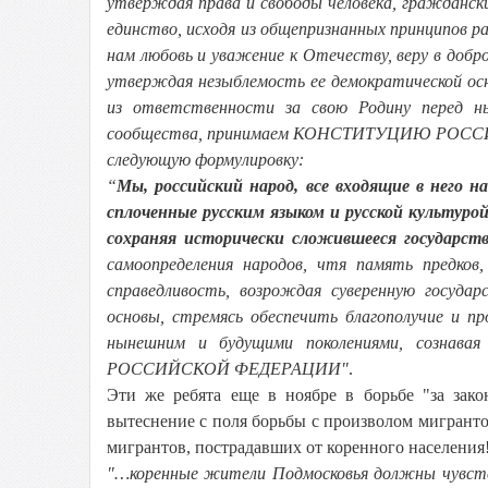
утверждая права и свободы человека, граждански
единство, исходя из общепризнанных принципов ра
нам любовь и уважение к Отечеству, веру в добр
утверждая незыблемость ее демократической осн
из ответственности за свою Родину перед ны
сообщества, принимаем КОНСТИТУЦИЮ РО
следующую формулировку:
“
Мы, российский народ, все входящие в него н
сплоченные русским языком и русской культурой
сохраняя исторически сложившееся государст
самоопределения народов, чтя память предков
справедливость, возрождая суверенную госуда
основы, стремясь обеспечить благополучие и п
нынешним и будущими поколениями, сознав
РОССИЙСКОЙ ФЕДЕРАЦИИ"
.
Эти же ребята еще в ноябре в борьбе "за зак
вытеснение с поля борьбы с произволом мигрант
мигрантов, пострадавших от коренного населения
"…коренные жители Подмосковья должны чувство