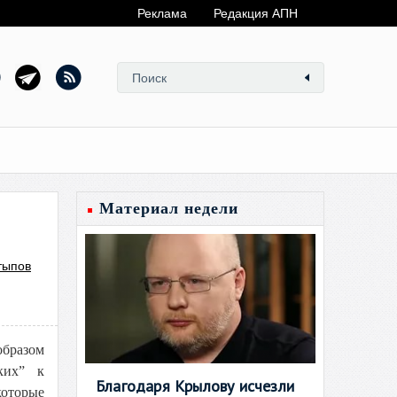
Реклама
Редакция АПН
Материал недели
тыпов
образом
ких” к
Благодаря Крылову исчезли
которые