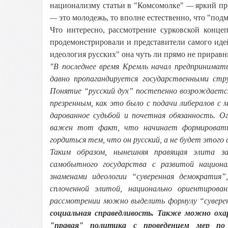
национализму статьи в "Комсомолке"
—
яркий при
—
это молодежь, то вполне естественно, что "под
Что интересно, рассмотрение сурковской конце
продемонстрировали и представители самого ид
идеология русских" она чуть ли прямо не приравн
"В последнее время Кремль начал предпринимат
давно пропагандируется государственными ст
Понятие “русский дух” постепенно возрождаетс
презренным, как это было с подачи либералов с 
дарованное судьбой и почетная обязанность. О
важен тот факт, что начинает формироваться
гордиться тем, что он русский, а не будет этого
Таким образом, нынешняя правящая элита зая
самобытного государства с развитой национа
знаменами идеологии “суверенная демократия”
сплоченной элитой, национально ориентиров
рассмотрении можно выделить формулу “сувере
социальная справедливость. Также можно оха
"правая" политика с проведением мер по