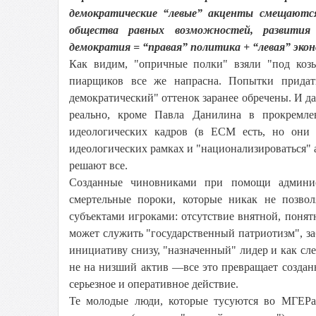
демократические “левые” акценты смещаются
общества равных возможностей, развития и
демократия = “правая” политика + “левая” эко
Как видим, "опричные полки" взяли "под козы
пиарщиков все же напрасна. Попытки придат
демократический" оттенок заранее обречены. И да
реально, кроме Павла Данилина в прокремле
идеологических кадров (в ЕСМ есть, но они 
идеологических рамках и "национализироваться" 
решают все.
Созданные чиновниками при помощи админист
смертельные пороки, которые никак не позво
субъектами игроками: отсутствие внятной, понят
может служить "государственный патриотизм", з
инициативу снизу, "назначенный" лидер и как сле
не на низший актив —все это превращает создан
серьезное и оперативное действие.
Те молодые люди, которые тусуются во МГЕРа