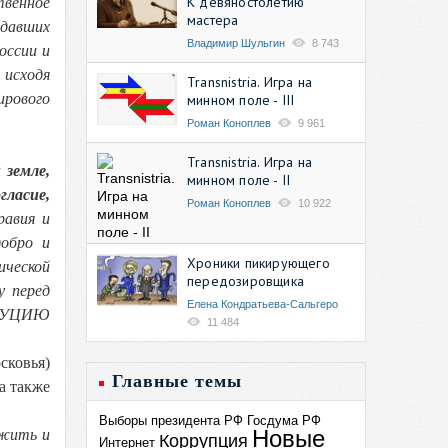
К девяностолетию
твенное
мастера
едавших
Владимир Шульгин
8 743
оссии и
 исходя
Transnistria. Игра на
ирового
минном поле - III
Роман Коноплев
9 961
Transnistria. Игра на
 земле,
минном поле - II
гласие,
Роман Коноплев
10 922
равия и
добро и
Хроники пикирующего
ической
передозировщика
у перед
Елена Кондратьева-Сальгеро
ИТУЦИЮ
11 484
сковья)
Главные темы
а также
Выборы президента РФ
Госдума РФ
Новые
 жить и
Коррупция
Интернет