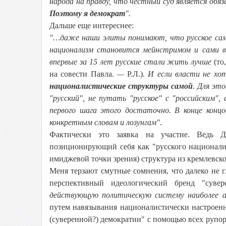
народа на правду, что честный суд является обяз
Поэтому я демократ
".
Дальше еще интереснее:
"…даже наши элиты понимают, что русское сам
национализм становится мейнстримом и сами во
впервые за 15 лет русские стали жить лучше
(то
на совести Павла.
—
Р.Л.)
. И если власти не хо
националистические структуры самой
. Для эт
"русский", не путать "русское" с "российским",
первого шага этого достаточно. В конце концо
конкретным словам и лозунгам"
.
Фактически это заявка на участие. Ведь
позиционирующий себя как "русского национал
имиджевой точки зрения) структура из кремлевск
Меня терзают смутные сомнения, что далеко не 
перспективный идеологический бренд "суве
действующую политическую систему наиболее а
путем навязывания националистически настроен
(суверенной?) демократии" с помощью всех рупо