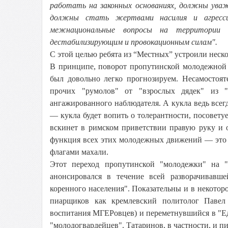
работать на законных основаниях, должны уваж
должны стать жертвами насилия и агресси
межнациональные вопросы на территории
дестабилизирующим и провокационным силам".
С этой целью ребята из “Местных” устроили нес
В принципе, поворот пропутинской молодежной 
был довольно легко прогнозируем. Несамостоят
прочих "румолов" от "взрослых дядек" из 
ангажированного наблюдателя. А кукла ведь всегд
— кукла будет вопить о толерантности, посовету
вскинет в римском приветствии правую руку и 
функция всех этих молодежных движений — это 
флагами махали.
Этот переход пропутинской "молодежки" на "
анонсировался в течение всей разворачивавш
коренного населения". Показательны и в некотор
пиарщиков как кремлевский политолог Павел
воспитания МГЕРовцев) и переметнувшийся в "
"молодогвардейцев". Татаринов, в частности, и пи