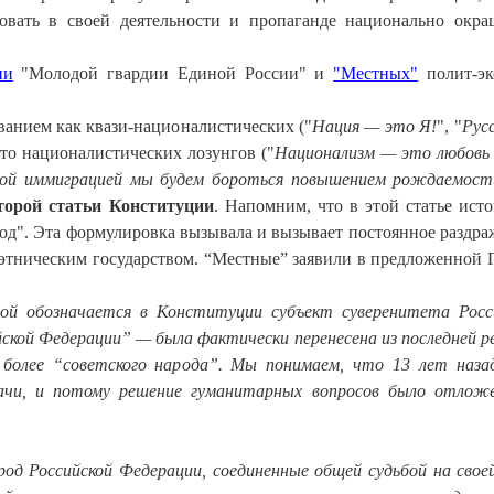
овать в своей деятельности и пропаганде национально окр
ии
"Молодой гвардии Единой России" и
"Местных"
полит-эк
анием как квази-националистических ("
Нация — это Я!
", "
Русс
исто националистических лозунгов ("
Национализм — это любовь 
ной иммиграцией мы будем бороться повышением рождаемост
торой статьи Конституции
. Напомним, что в этой статье ист
од". Эта формулировка вызывала и вызывает постоянное раздра
этническим государством. “Местные” заявили в предложенной 
ой обозначается в Конституции субъект суверенитета Росс
ской Федерации” — была фактически перенесена из последней р
более “советского народа”. Мы понимаем, что 13 лет наза
ачи, и потому решение гуманитарных вопросов было отлож
д Российской Федерации, соединенные общей судьбой на своей