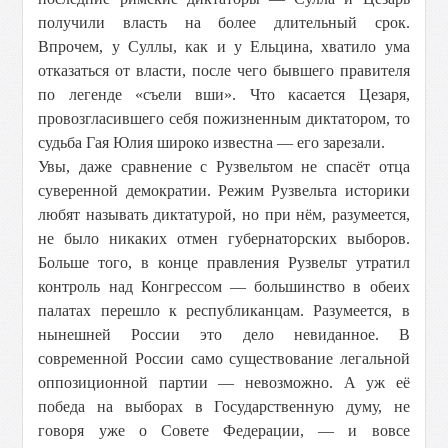
получили власть на более длительный срок.
Впрочем, у Суллы, как и у Ельцина, хватило ума
отказаться от власти, после чего бывшего правителя
по легенде «съели вши». Что касается Цезаря,
провозгласившего себя пожизненным диктатором, то
судьба Гая Юлия широко известна — его зарезали.
Увы, даже сравнение с Рузвельтом не спасёт отца
суверенной демократии. Режим Рузвельта историки
любят называть диктатурой, но при нём, разумеется,
не было никаких отмен губернаторских выборов.
Больше того, в конце правления Рузвельт утратил
контроль над Конгрессом — большинство в обеих
палатах перешло к республиканцам. Разумеется, в
нынешней России это дело невиданное. В
современной России само существование легальной
оппозиционной партии — невозможно. А уж её
победа на выборах в Государственную думу, не
говоря уже о Совете Федерации, — и вовсе