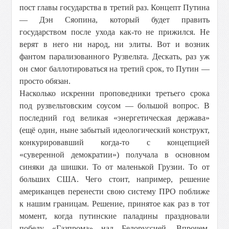
пост главы государства в третий раз. Концепт Путина
— Дэн Сяопина, который будет править
государством после ухода как-то не прижился. Не
верят в него ни народ, ни элиты. Вот и возник
фантом парализованного Рузвельта. Дескать, раз уж
он смог баллотироваться на третий срок, то Путин —
просто обязан.
Насколько искренни проповедники третьего срока
под рузвельтовским соусом — большой вопрос. В
последний год великая «энергетическая держава»
(ещё один, ныне забытый идеологический конструкт,
конкурировавший когда-то с концепцией
«суверенной демократии») получала в основном
синяки да шишки. То от маленькой Грузии. То от
больших США. Чего стоит, например, решение
американцев перенести свою систему ПРО поближе
к нашим границам. Решение, принятое как раз в тот
момент, когда путинские паладины праздновали
победу «Газпрома» над Белоруссией. Впрочем,