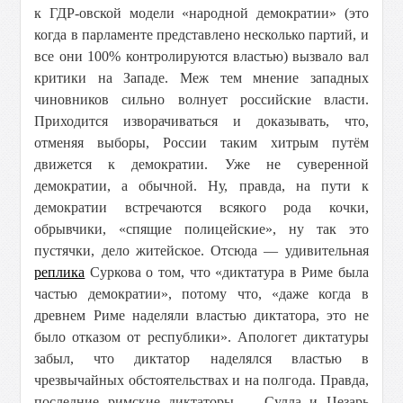
к ГДР-овской модели «народной демократии» (это
когда в парламенте представлено несколько партий, и
все они 100% контролируются властью) вызвало вал
критики на Западе. Меж тем мнение западных
чиновников сильно волнует российские власти.
Приходится изворачиваться и доказывать, что,
отменяя выборы, России таким хитрым путём
движется к демократии. Уже не суверенной
демократии, а обычной. Ну, правда, на пути к
демократии встречаются всякого рода кочки,
обрывчики, «спящие полицейские», ну так это
пустячки, дело житейское. Отсюда — удивительная
реплика
Суркова о том, что «диктатура в Риме была
частью демократии», потому что, «даже когда в
древнем Риме наделяли властью диктатора, это не
было отказом от республики». Апологет диктатуры
забыл, что диктатор наделялся властью в
чрезвычайных обстоятельствах и на полгода. Правда,
последние римские диктаторы — Сулла и Цезарь