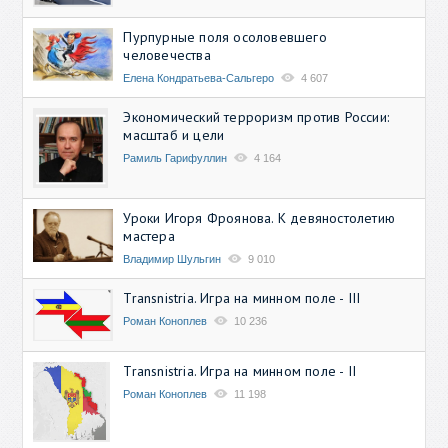
Пурпурные поля осоловевшего
человечества
Елена Кондратьева-Сальгеро
4 607
Экономический терроризм против России:
масштаб и цели
Рамиль Гарифуллин
4 164
Уроки Игоря Фроянова. К девяностолетию
мастера
Владимир Шульгин
9 010
Transnistria. Игра на минном поле - III
Роман Коноплев
10 236
Transnistria. Игра на минном поле - II
Роман Коноплев
11 198