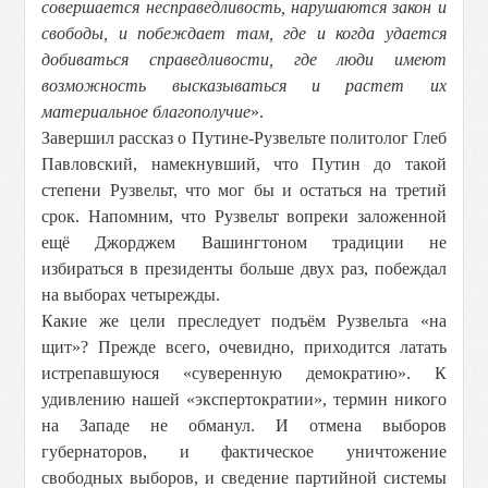
совершается несправедливость, нарушаются закон и
свободы, и побеждает там, где и когда удается
добиваться справедливости, где люди имеют
возможность высказываться и растет их
материальное благополучие
».
Завершил рассказ о Путине-Рузвельте политолог Глеб
Павловский, намекнувший, что Путин до такой
степени Рузвельт, что мог бы и остаться на третий
срок. Напомним, что Рузвельт вопреки заложенной
ещё Джорджем Вашингтоном традиции не
избираться в президенты больше двух раз, побеждал
на выборах четырежды.
Какие же цели преследует подъём Рузвельта «на
щит»? Прежде всего, очевидно, приходится латать
истрепавшуюся «суверенную демократию». К
удивлению нашей «экспертократии», термин никого
на Западе не обманул. И отмена выборов
губернаторов, и фактическое уничтожение
свободных выборов, и сведение партийной системы