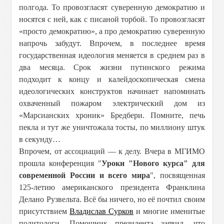
полгода. То провозгласят суверенную демократию и
носятся с ней, как с писаной торбой. То провозгласят
«просто демократию», а про демократию суверенную
напрочь забудут. Впрочем, в последнее время
государственная идеология меняется в среднем раз в
два месяца. Срок жизни путинского режима
подходит к концу и калейдоскопическая смена
идеологических конструктов начинает напоминать
охваченный пожаром электрический дом из
«Марсианских хроник» Бредбери. Помните, печь
пекла и тут же уничтожала тосты, по миллиону штук
в секунду…
Впрочем, от ассоциаций — к делу. Вчера в МГИМО
прошла конференция "
Уроки "Нового курса" для
современной России и всего мира
", посвященная
125-летию американского президента Франклина
Делано Рузвельта. Всё бы ничего, но её почтил своим
присутствием
Владислав Сурков
и многие именитые
политологи. Помощник президента заявил, что