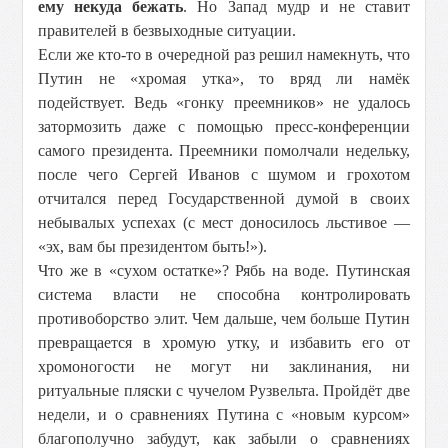
ему некуда бежать
. Но Запад мудр и не ставит
правителей в безвыходные ситуации.
Если же кто-то в очередной раз решил намекнуть, что
Путин не «хромая утка», то вряд ли намёк
подействует. Ведь «гонку преемников» не удалось
затормозить даже с помощью пресс-конференции
самого президента. Преемники помолчали недельку,
после чего Сергей Иванов с шумом и грохотом
отчитался перед Государственной думой в своих
небывалых успехах (с мест доносилось льстивое —
«эх, вам бы президентом быть!»).
Что же в «сухом остатке»? Рябь на воде. Путинская
система власти не способна контролировать
противоборство элит. Чем дальше, чем больше Путин
превращается в хромую утку, и избавить его от
хромоногости не могут ни заклинания, ни
ритуальные пляски с чучелом Рузвельта. Пройдёт две
недели, и о сравнениях Путина с «новым курсом»
благополучно забудут, как забыли о сравнениях