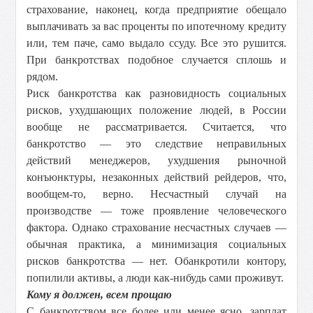
страхование, наконец, когда предприятие обещало
выплачивать за вас проценты по ипотечному кредиту
или, тем паче, само выдало ссуду. Все это рушится.
При банкротствах подобное случается сплошь и
рядом.
Риск банкротства как разновидность социальных
рисков, ухудшающих положение людей, в России
вообще не рассматривается. Считается, что
банкротство — это следствие неправильных
действий менеджеров, ухудшения рыночной
конъюнктуры, незаконных действий рейдеров, что,
вообщем-то, верно. Несчастный случай на
производстве — тоже проявление человеческого
фактора. Однако страхование несчастных случаев —
обычная практика, а минимизация социальных
рисков банкротства — нет. Обанкротили контору,
попилили активы, а люди как-нибудь сами проживут.
Кому я должен, всем прощаю
С банкротством все более или менее ясно, зарплат