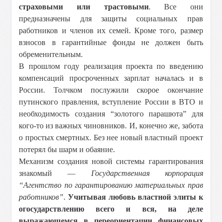
страховыми или трастовыми
. Все они
предназначены для защиты социальных прав
работников и членов их семей. Кроме того, размер
взносов в гарантийные фонды не должен быть
обременительным.
В прошлом году реализация проекта по введению
компенсаций просроченных зарплат началась и в
России. Толчком послужили скорое окончание
путинского правления, вступление России в ВТО и
необходимость создания “золотого парашюта” для
кого-то из важных чиновников. И, конечно же, забота
о простых смертных. Без нее новый властный проект
потерял бы шарм и обаяние.
Механизм создания новой системы гарантирования
знакомый —
Государственная корпорация
“Агентство по гарантированию материальных прав
работников”
.
Учитывая любовь властной элиты к
огосударствлению всего и вся, на деле
выражающемся в переориентации финансовых