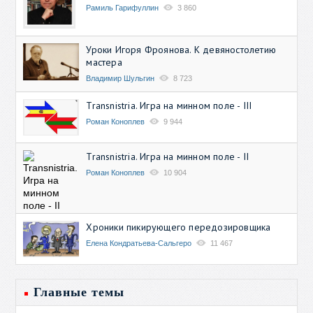
Рамиль Гарифуллин
3 860
Уроки Игоря Фроянова. К девяностолетию
мастера
Владимир Шульгин
8 723
Transnistria. Игра на минном поле - III
Роман Коноплев
9 944
Transnistria. Игра на минном поле - II
Роман Коноплев
10 904
Хроники пикирующего передозировщика
Елена Кондратьева-Сальгеро
11 467
Главные темы