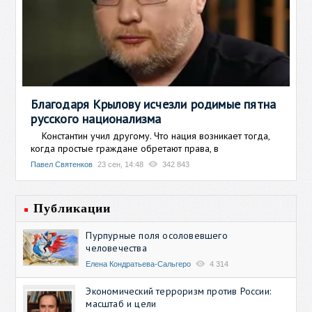
Благодаря Крылову исчезли родимые пятна
русского национализма
Константин учил другому. Что нация возникает тогда,
когда простые граждане обретают права, в
Павел Святенков
23 сен, 14:48
342 843
Публикации
Пурпурные поля осоловевшего
человечества
Елена Кондратьева-Сальгеро
4 314
Экономический терроризм против России:
масштаб и цели