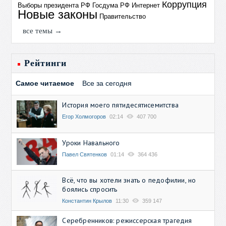
Коррупция
Выборы президента РФ
Госдума РФ
Интернет
Новые законы
Правительство
все темы →
Рейтинги
Самое читаемое
Все за сегодня
История моего пятидесятисемитства
Егор Холмогоров
02:14
407 700
Уроки Навального
Павел Святенков
01:14
364 436
Всё, что вы хотели знать о педофилии, но
боялись спросить
Константин Крылов
11:30
359 147
Серебренников: режиссерская трагедия