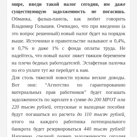
мире, введи такой налог сегодня, им даже
существующую задолженность не погасишь
.
Обманка, фальш-панель, как любит говорить
Владимир Голышев. Очевидно, что при введении (а
это вопрос решенный) новый налог будет на порядок
выше. Источники в правительстве называют и 0,4%,
и 0,7% и даже 1% с фонда оплаты труда. Не
надейтесь, что новый налог ляжет тяжким беременем
на плечи бедных работодателей. Эстафетная палочка
по его уплате тут же перейдет к нам.
Для столь тяжелой новости нужны веские доводы.
Вот они: “Агентство по гарантированию
материальных прав работников” будет погашать
задолженность по зарплате в сумме
до 200 МРОТ
или
220 тысяч рублей
, отпускные и выходные пособия
будут погашаться из расчета
до 110 тысяч рублей,
итого на каждого работника потенциального
банкрота будет резервироваться
440 тысяч рублей
!
Напомню, средний размер задолженности сегодня