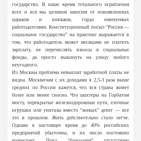
государство. В наше время тотального ограбления
всех и вся мы целиком зависим от новоявленных
царьков и князьков, гордо именуемых
работодателями. Конституционный посыл “Россия —
социальное государство” на практике выражается в
том, что работодатель может месяцами не платить
зарплату, не перечислять взносы в социальные
фонды, да просто выкинуть на улицу любого
неугодного.
Из Москвы проблема невыплат заработной платы не
видна. Москвичам с их доходами в 2,5-3 раза выше
средних по России кажется, что вся страна живет
более или менее сносно. Что шахтеры на Горбатом
мосту, перекрытые железнодорожные пути, елочные
игрушки или унитазы вместо “живых” денег — все
это в прошлом. Жить действительно стало легче.
Однако в настоящее время до 40% российских
предприятий убыточны, и их число постоянно
возрастает. Пока “благодаря” отсутствию