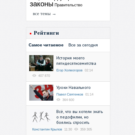
законы
Правительство
все темы →
Рейтинги
Самое читаемое
Все за сегодня
История моего
пятидесятисемитства
Егор Холмогоров
02:14
407 870
Уроки Навального
Павел Святенков
01:14
364 600
Всё, что вы хотели знать
о педофилии, но
боялись спросить
Константин Крылов
11:30
359 305