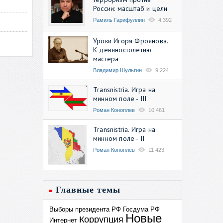
России: масштаб и цели
Рамиль Гарифуллин
4 392
Уроки Игоря Фроянова.
К девяностолетию
мастера
Владимир Шульгин
9 224
Transnistria. Игра на
минном поле - III
Роман Коноплев
10 461
Transnistria. Игра на
минном поле - II
Роман Коноплев
11 423
Главные темы
Выборы президента РФ
Госдума РФ
Новые
Коррупция
Интернет