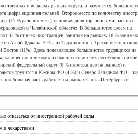
льственных и вещевых рынках округа, и разумеется, большинст
 эта цифра еще значительней. Второе место по количеству иност
уг (15 % рабочих мест), основная доля торговцев-мигрантов в
вердловской и Челябинской областях. В большинстве своем на
яют 43 % от всех иностранцев, занятых на рынках. 18 % занима
 из Азербайджана, 5 % – из Таджикистана. Третье место по кол
й Восток (11%). Здесь подавляющее большинство трудящихся на
м, количество приезжих из бывших советских республик снижает
бирский федеральный округ (8 % иностранцев на рынках) и
рантов трудится в Южном ФО (4 %) и Северо-Западном ФО – зд
из них большая часть работает на рынках Санкт-Петербурга и
тью отказаться от иностранной рабочей силы
м и лекарствами