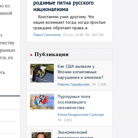
родимые пятна русского
во из
национализма
ранной
Константин учил другому. Что
нация возникает тогда, когда простые
граждане обретают права, в
ют
Павел Святенков
23 сен, 14:48
343 764
ичеству
 рынках
Публикации
ся, их
Как США вызвали у
Японии когнитивные
есь
нарушения и амнезию?
Рамиль Гарифуллин
1 230
Пурпурные поля
осоловевшего
человечества
Елена Кондратьева-Сальгеро
4 831
Экономический
терроризм против