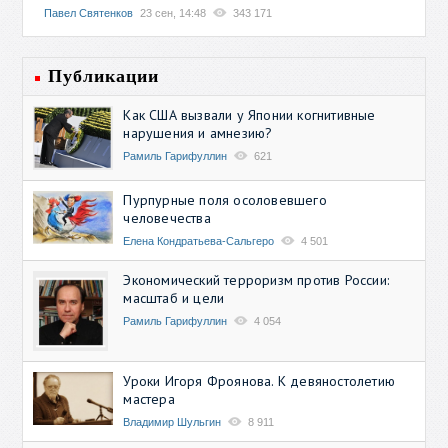
Павел Святенков
23 сен, 14:48
343 171
Публикации
Как США вызвали у Японии когнитивные
нарушения и амнезию?
Рамиль Гарифуллин
621
Пурпурные поля осоловевшего
человечества
Елена Кондратьева-Сальгеро
4 501
Экономический терроризм против России:
масштаб и цели
Рамиль Гарифуллин
4 054
Уроки Игоря Фроянова. К девяностолетию
мастера
Владимир Шульгин
8 911