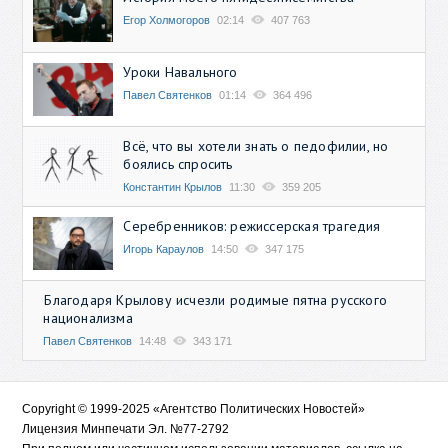
Егор Холмогоров
02:14
407 763
Уроки Навального
Павел Святенков
01:14
364 496
Всё, что вы хотели знать о педофилии, но
боялись спросить
Константин Крылов
11:30
359 205
Серебренников: режиссерская трагедия
Игорь Караулов
14:50
347 175
Благодаря Крылову исчезли родимые пятна русского
национализма
Павел Святенков
14:48
343 171
Copyright © 1999-2025 «Агентство Политических Новостей»
Лицензия Минпечати Эл. №77-2792